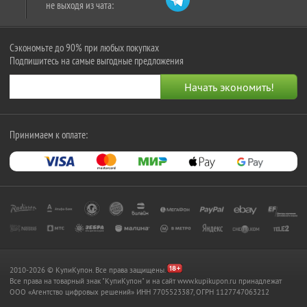
не выходя из чата:
Сэкономьте до 90% при любых покупках
Подпишитесь на самые выгодные предложения
Принимаем к оплате:
2010-2026 © КупиКупон. Все права защищены.
Все права на товарный знак "КупиКупон" и на сайт www.kupikupon.ru принадлежат
OOO «Агентство цифровых решений» ИНН 7705523387, ОГРН 1127747063212