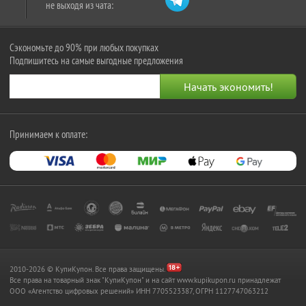
не выходя из чата:
Сэкономьте до 90% при любых покупках
Подпишитесь на самые выгодные предложения
Принимаем к оплате:
2010-2026 © КупиКупон. Все права защищены.
Все права на товарный знак "КупиКупон" и на сайт www.kupikupon.ru принадлежат
OOO «Агентство цифровых решений» ИНН 7705523387, ОГРН 1127747063212