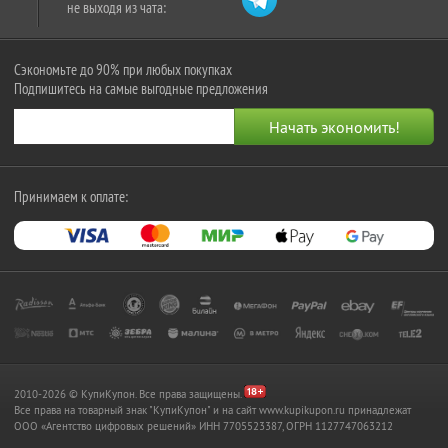
не выходя из чата:
Сэкономьте до 90% при любых покупках
Подпишитесь на самые выгодные предложения
Принимаем к оплате:
2010-2026 © КупиКупон. Все права защищены.
Все права на товарный знак "КупиКупон" и на сайт www.kupikupon.ru принадлежат
OOO «Агентство цифровых решений» ИНН 7705523387, ОГРН 1127747063212