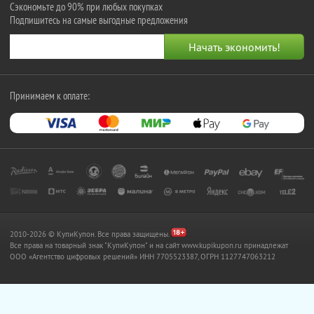
Сэкономьте до 90% при любых покупках
Подпишитесь на самые выгодные предложения
Принимаем к оплате:
2010-2026 © КупиКупон. Все права защищены.
Все права на товарный знак "КупиКупон" и на сайт www.kupikupon.ru принадлежат
OOO «Агентство цифровых решений» ИНН 7705523387, ОГРН 1127747063212