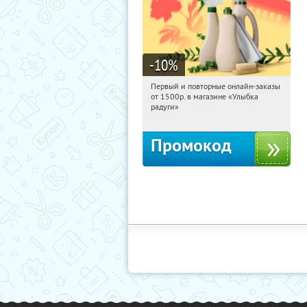
-10
%
Первый и повторные онлайн-заказы
00:20:20
Получили:
1
от 1500р. в магазине «Улыбка
Россия
радуги»
Промокод