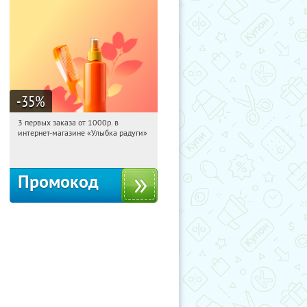
-35
%
3 первых заказа от 1000р. в
00:20:20
Получили:
12
интернет-магазине «Улыбка радуги»
Россия
Промокод