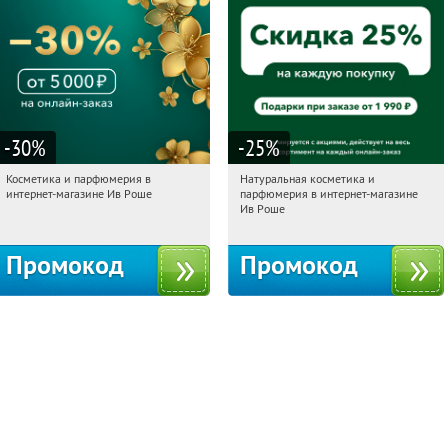
-30
%
-25
%
Косметика и парфюмерия в
Натуральная косметика и
00:20:20
Получили:
2
00:20:20
Получили:
1
интернет-магазине Ив Роше
парфюмерия в интернет-магазине
Россия
Россия
Ив Роше
Промокод
Промокод