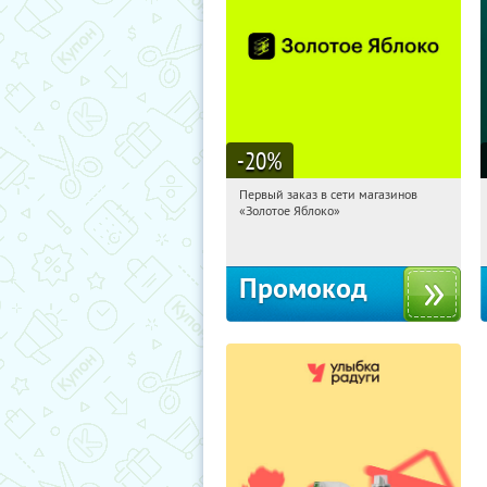
-20
%
Первый заказ в сети магазинов
00:20:20
Получи первым!
«Золотое Яблоко»
Россия
Промокод