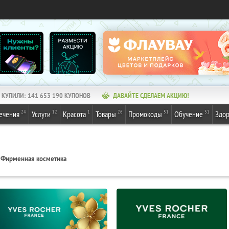
КУПИЛИ:
141 653 190
КУПОНОВ
ДАВАЙТЕ СДЕЛАЕМ АКЦИЮ!
24
12
1
26
51
31
ечения
Услуги
Красота
Товары
Промокоды
Обучение
Здор
Фирменная косметика