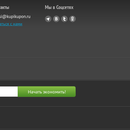
такты
Мы в Соцсетях
si@kupikupon.ru
аться с нами