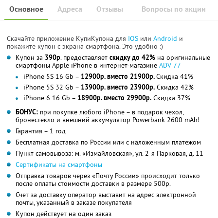
Основное
Адреса
Отзывы
Вопросы по акции
Скачайте приложение КупиКупона для
IOS
или
Android
и
покажите купон с экрана смартфона. Это удобно :)
Купон за
390р
. предоставляет
скидку до 42%
на оригинальные
смартфоны Apple iPhone в интернет-магазине
ADV 77
iPhone 5S 16 Gb –
12900р. вместо 21900р.
Скидка 41%
iPhone 5S 32 Gb –
13900р. вместо 23900р.
Скидка 42%
iPhone 6 16 Gb –
18900р. вместо 29900р.
Скидка 37%
БОНУС:
при покупке любого iPhone – в подарок чехол,
бронестекло и внешний аккумулятор Powerbank 2600 mAh!
Гарантия – 1 год
Бесплатная доставка по России или с наложенным платежом
Пункт самовывоза: м. «Измайловская», ул. 2-я Парковая, д. 11
Сертификаты на смартфоны
Отправка товаров через «Почту России» происходит только
после оплаты стоимости доставки в размере 500р.
Счет за доставку оператор выставит на адрес электронной
почты, указанный в заказе покупателя
Купон действует на один заказ