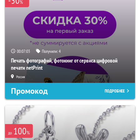
-30
%
00:07:02
Получили:
4
Печать фотографий, фотокниг от сервиса цифровой
печати netPrint
Россия
Промокод
ПОДРОБНЕЕ
100
%
до