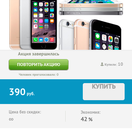
Акция завершилась
10
ПОВТОРИТЬ АКЦИЮ
Купили:
Человек проголосовало: 0
КУПИТЬ
390
руб.
Цена без скидки:
Экономия:
∞
42
%