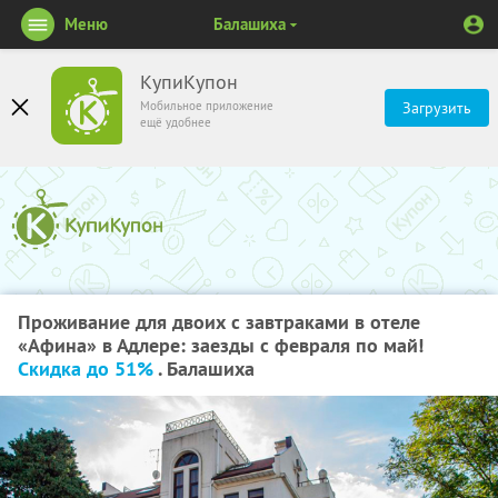
Меню
Балашиха
КупиКупон
Мобильное приложение
Загрузить
ещё удобнее
Проживание для двоих с завтраками в отеле
«Афина» в Адлере: заезды с февраля по май!
Скидка до 51%
. Балашиха