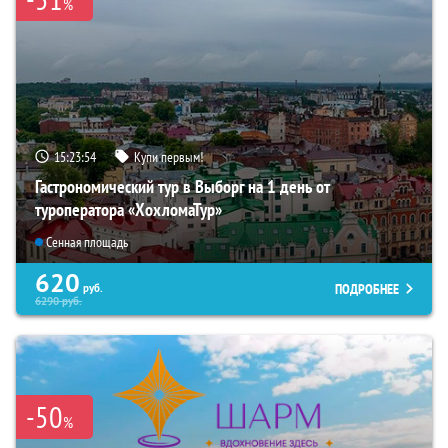
%
15:23:53
Купи первым!
Гастрономический тур в Выборг на 1 день от
туроператора «ХохломаТур»
Сенная площадь
620
ПОДРОБНЕЕ
руб.
6290
руб.
-50
%