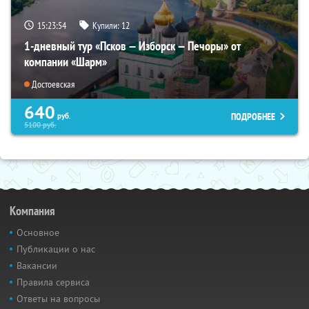
15:23:53
Купили:
12
1-дневный тур «Псков — Изборск — Печоры» от
компании «Шарм»
Достоевская
640
ПОДРОБНЕЕ
руб.
5100
руб.
Компания
Основное
Публикации о нас
Вакансии
Правила сервиса
Ответы на вопросы