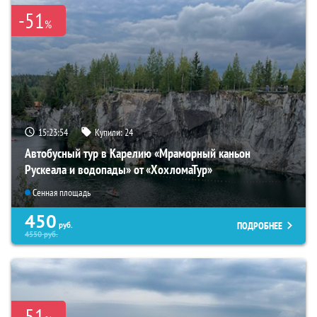
-51
%
15:23:53
Купили:
24
Автобусный тур в Карелию «Мраморный каньон
Рускеала и водопады» от «ХохломаТур»
Сенная площадь
450
ПОДРОБНЕЕ
руб.
4550
руб.
-51