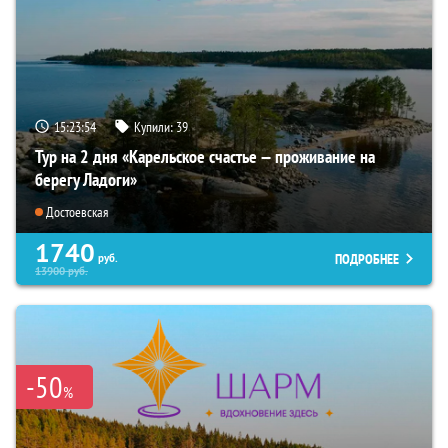
15:23:53
Купили:
39
Тур на 2 дня «Карельское счастье — проживание на
берегу Ладоги»
Достоевская
1740
ПОДРОБНЕЕ
руб.
13900
руб.
-50
%