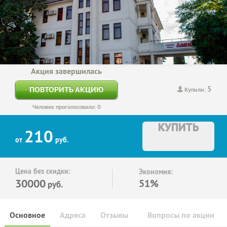
Акция завершилась
5
ПОВТОРИТЬ АКЦИЮ
Купили:
Человек проголосовало: 0
КУПИТЬ
210
от
руб.
Цена без скидки:
Экономия:
30000
51%
руб.
Основное
Адреса
Отзывы
Вопросы по акции