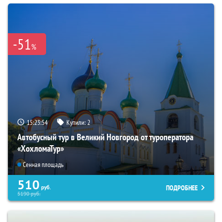
-51
%
15:23:53
Купили:
2
Автобусный тур в Великий Новгород от туроператора
«ХохломаТур»
Сенная площадь
510
ПОДРОБНЕЕ
руб.
5190
руб.