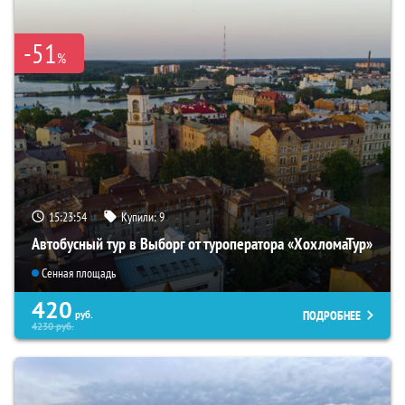
-51
%
15:23:53
Купили:
9
Автобусный тур в Выборг от туроператора «ХохломаТур»
Сенная площадь
420
ПОДРОБНЕЕ
руб.
4230
руб.