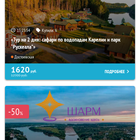
15:23:53
Купили:
6
«Тур на 2 дня: сафари по водопадам Карелии и парк
“Рускеала"»
Достоевская
1620
ПОДРОБНЕЕ
руб.
12900
руб.
-50
%