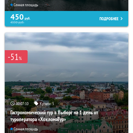
Сенная площадь
450
ПОДРОБНЕЕ
руб.
4550
руб.
-51
%
00:07:08
Купили:
5
Гастрономический тур в Выборг на 1 день от
туроператора «ХохломаТур»
Сенная площадь