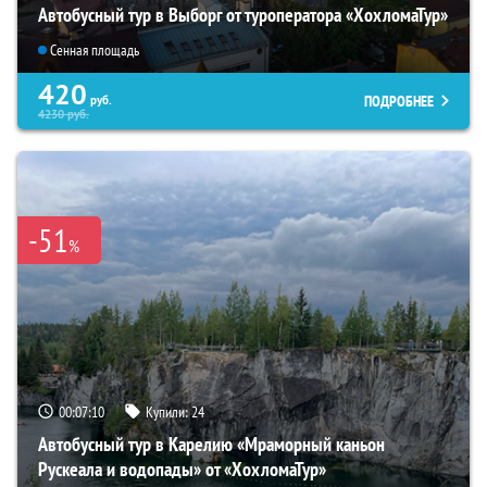
Автобусный тур в Выборг от туроператора «ХохломаТур»
Сенная площадь
420
ПОДРОБНЕЕ
руб.
4230
руб.
-51
%
00:07:08
Купили:
24
Автобусный тур в Карелию «Мраморный каньон
Рускеала и водопады» от «ХохломаТур»