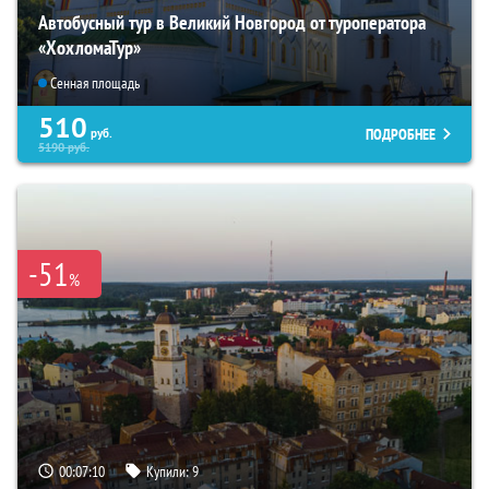
Автобусный тур в Великий Новгород от туроператора
«ХохломаТур»
Сенная площадь
510
ПОДРОБНЕЕ
руб.
5190
руб.
-51
%
00:07:08
Купили:
9