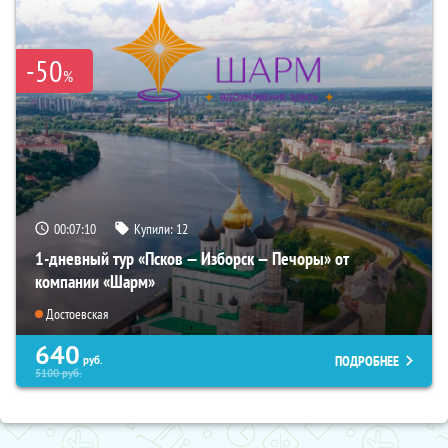
-50
%
00:07:08
Купили:
12
1-дневный тур «Псков — Изборск — Печоры» от
компании «Шарм»
Достоевская
640
ПОДРОБНЕЕ
руб.
5100
руб.