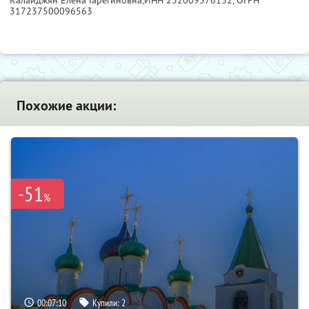
317237500096563
Похожие акции:
-51
%
00:07:08
Купили:
2