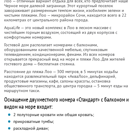
Лоо — отличный вариант отдыха для всех, кто предпочитает наше
Черное море далекой загранице. Этот курортный поселок
завораживает размеренным темпом жизни, изобилием зелени и
чистыми пляжами. Лоо — микрорайон Сочи, находится всего в 22
километрах от центрального района города.
AquaLife — это новый комплекс в Лоо в лесном массиве с
чистейшим горным воздухом, состоящий из двух корпусов с
комфортными номерами.
Гостевой дом располагает номерами с балконами,
оборудованными качественной мебелью, спутниковым
телевидением, кондиционерами, фенами. Из всех номеров
открывается прекрасный вид на море и пляжи Лоо. Для жителей
гостевого дома — бесплатная стоянка.
Расстояние до пляжа Лоо — 300 метров, в 5 минутах ходьбы
находится развлекательный парк «АкваЛоо», дельфинарий,
продуктовые магазины, кафе, салоны красоты, остановка
общественного транспорта, до центра городка — 5 минут езды на
маршрутном такси.
Оснащение двухместного номера «Стандарт» с балконом и
видом на море входит:
2 полуторные кровати или общая кровать;
прикроватные тумбы;
раскладной диван;