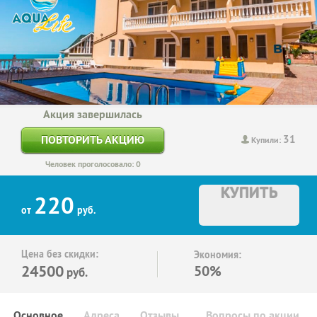
Акция завершилась
31
ПОВТОРИТЬ АКЦИЮ
Купили:
Человек проголосовало: 0
КУПИТЬ
220
от
руб.
Цена без скидки:
Экономия:
24500
50%
руб.
Основное
Адреса
Отзывы
Вопросы по акции