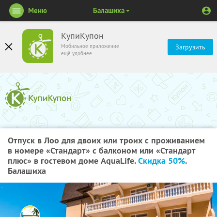
Меню
Балашиха
КупиКупон
Мобильное приложение
Загрузить
ещё удобнее
Отпуск в Лоо для двоих или троих с проживанием
в номере «Стандарт» с балконом или «Стандарт
плюс» в гостевом доме AquaLife.
Скидка 50%
.
Балашиха