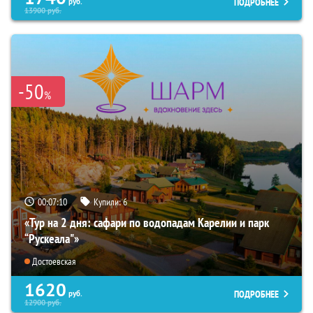
ПОДРОБНЕЕ
руб.
13900
руб.
-50
%
00:07:08
Купили:
6
«Тур на 2 дня: сафари по водопадам Карелии и парк
“Рускеала"»
Достоевская
1620
ПОДРОБНЕЕ
руб.
12900
руб.