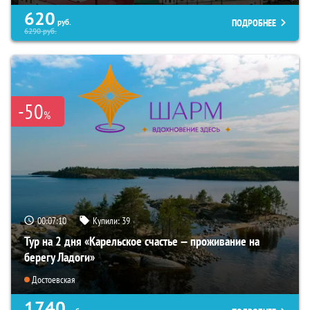
620
ПОДРОБНЕЕ
руб.
6290
руб.
-50
%
00:07:08
Купили:
39
Тур на 2 дня «Карельское счастье — проживание на
берегу Ладоги»
Достоевская
1740