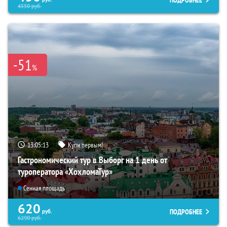
4550
руб.
-51
%
13:05:12
Купи первым!
Гастрономический тур в Выборг на 1 день от
туроператора «ХохломаТур»
Сенная площадь
620
ПОДРОБНЕЕ
руб.
6290
руб.