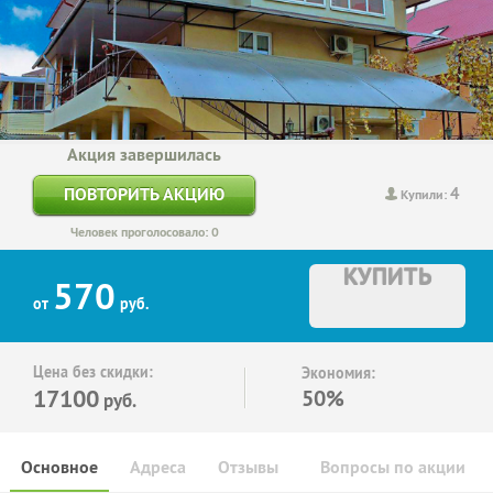
Акция завершилась
4
ПОВТОРИТЬ АКЦИЮ
Купили:
Человек проголосовало: 0
КУПИТЬ
570
от
руб.
Цена без скидки:
Экономия:
17100
50%
руб.
Основное
Адреса
Отзывы
Вопросы по акции