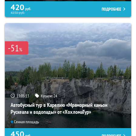
420
ПОДРОБНЕЕ
руб.
4230
руб.
-51
%
13:05:12
Купили:
24
Автобусный тур в Карелию «Мраморный каньон
Рускеала и водопады» от «ХохломаТур»
Сенная площадь
450
ПОДРОБНЕЕ
руб.