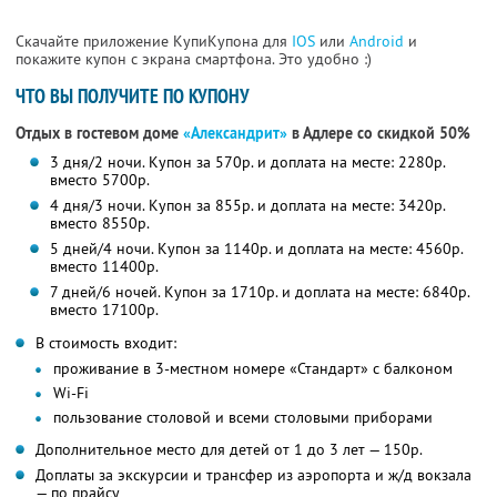
Скачайте приложение КупиКупона для
IOS
или
Android
и
покажите купон с экрана смартфона. Это удобно :)
ЧТО ВЫ ПОЛУЧИТЕ ПО КУПОНУ
Отдых в гостевом доме
«Александрит»
в Адлере со скидкой 50%
3 дня/2 ночи. Купон за 570р. и доплата на месте: 2280р.
вместо 5700р.
4 дня/3 ночи. Купон за 855р. и доплата на месте: 3420р.
вместо 8550р.
5 дней/4 ночи. Купон за 1140р. и доплата на месте: 4560р.
вместо 11400р.
7 дней/6 ночей. Купон за 1710р. и доплата на месте: 6840р.
вместо 17100р.
В стоимость входит:
проживание в 3-местном номере «Стандарт» с балконом
Wi-Fi
пользование столовой и всеми столовыми приборами
Дополнительное место для детей от 1 до 3 лет — 150р.
Доплаты за экскурсии и трансфер из аэропорта и ж/д вокзала
— по прайсу