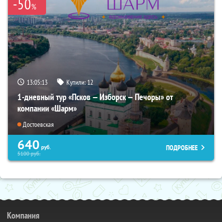
-50
%
13:05:12
Купили:
12
1-дневный тур «Псков — Изборск — Печоры» от
компании «Шарм»
Достоевская
640
ПОДРОБНЕЕ
руб.
5100
руб.
Компания