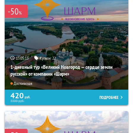
-50
%
13:05:12
Купили:
22
1-дневный тур «Великий Новгород — сердце земли
русской» от компании «Шарм»
Достоевская
420
ПОДРОБНЕЕ
руб.
3300
руб.