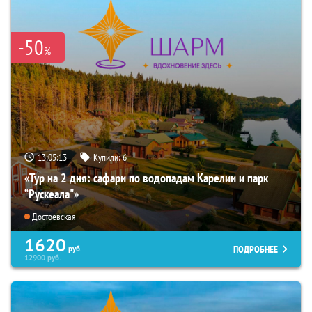
-50
%
13:05:12
Купили:
6
«Тур на 2 дня: сафари по водопадам Карелии и парк
“Рускеала"»
Достоевская
1620
ПОДРОБНЕЕ
руб.
12900
руб.