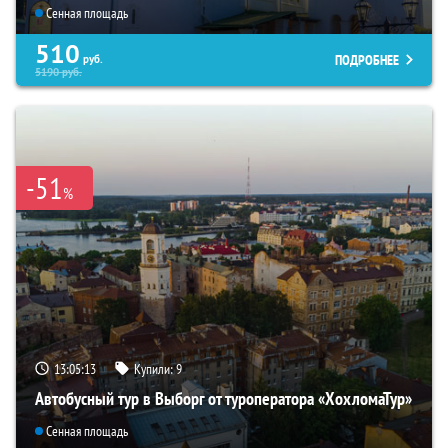
Сенная площадь
510
ПОДРОБНЕЕ
руб.
5190
руб.
-51
%
13:05:12
Купили:
9
Автобусный тур в Выборг от туроператора «ХохломаТур»
Сенная площадь