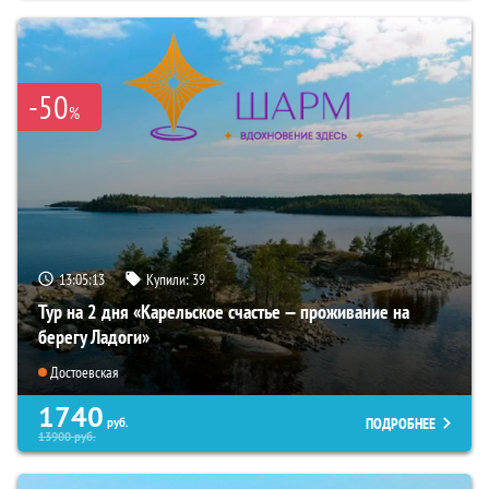
-50
%
13:05:12
Купили:
39
Тур на 2 дня «Карельское счастье — проживание на
берегу Ладоги»
Достоевская
1740
ПОДРОБНЕЕ
руб.
13900
руб.