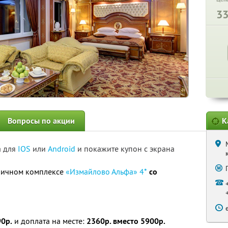
3
Вопросы по акции
К
а для
IOS
или
Android
и покажите купон с экрана
ничном комплексе
«Измайлово Альфа» 4*
со
0р.
и доплата на месте:
2360р. вместо 5900р.