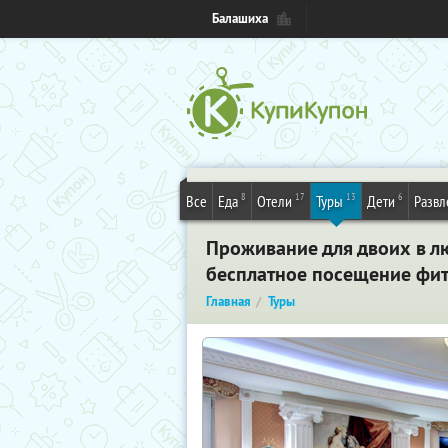
Балашиха
8
17
13
6
Все
Еда
Отели
Туры
Дети
Развл
Проживание для двоих в л
бесплатное посещение фит
Главная
Туры