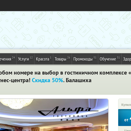
24
12
1
26
51
31
ечения
Услуги
Красота
Товары
Промокоды
Обучение
Здор
юбом номере на выбор в гостиничном комплексе «
нес-центра!
Скидка 50%
. Балашиха
Купил
от
Цена