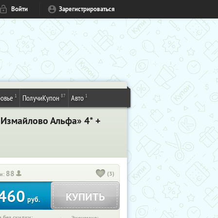
Войти
Зарегистрироваться
1
87
1
овье
ПолучиКупон
Авто
Измайлово Альфа» 4* +
88
(3)
и:
460
КУПИТЬ
руб.
 без скидки: