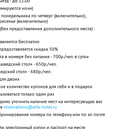
выезд - до 12.00
ммируются ночи)
 понедельника по четверг (включительно),
ресенье (включительно)
(без предоставления дополнительного места) -
тавляется бесплатно
 предоставляется скидка 50%
 в номере без питания - 700р./чел. в сутки
шведский стол» - 650р./чел.
едский стол» - 680р./чел.
для двоих
ое количество купонов для себя и в подарок
зоваться только один раз
димо уточнить наличие мест на интересующую вас
те
reservations@alfa-hotel.ru
ронирование номера по телефону или по эл. почте
и электронный купон и паспорт на месте