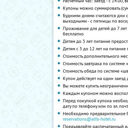
Расчетный час: заезд - с 14.00, 
Купоны можно суммировать (су
Будними днями считаются дни с
выходными - с пятницы по воск
Проживание для детей до 7 лет 
бесплатно
Детям до 3 лет питание предос
Детям с 3 до 12 лет на питание
Стоимость дополнительного места
Стоимость завтрака по системе «
Стоимость обеда по системе «шв
Купон действует на один заезд 
Вы можете купить неограниченн
Каждым купоном можно восполь
Перед покупкой купона необхо
дату по телефону или по эл. поч
Необходимо предварительное б
reservations@alfa-hotel.ru
Предъявляйте распечатанный ил