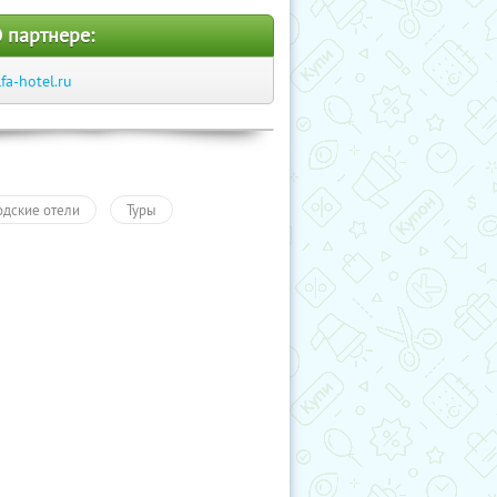
 партнере:
lfa-hotel.ru
одские отели
Туры