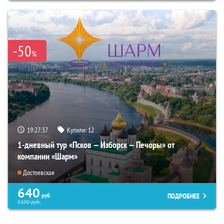
-50
%
19:27:36
Купили:
12
1-дневный тур «Псков — Изборск — Печоры» от
компании «Шарм»
Достоевская
640
ПОДРОБНЕЕ
руб.
5100
руб.