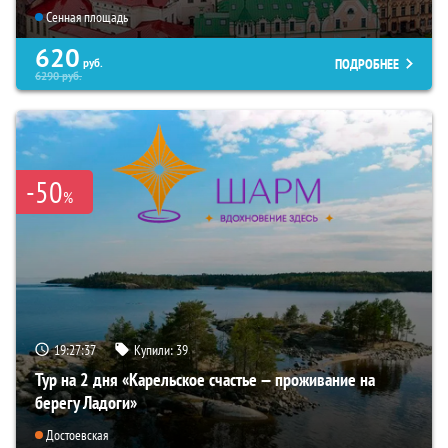
Сенная площадь
620
ПОДРОБНЕЕ
руб.
6290
руб.
-50
%
19:27:36
Купили:
39
Тур на 2 дня «Карельское счастье — проживание на
берегу Ладоги»
Достоевская