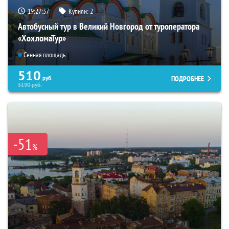
19:27:36
Купили:
2
Автобусный тур в Великий Новгород от туроператора
«ХохломаТур»
Сенная площадь
510
ПОДРОБНЕЕ
руб.
5190
руб.
-51
%