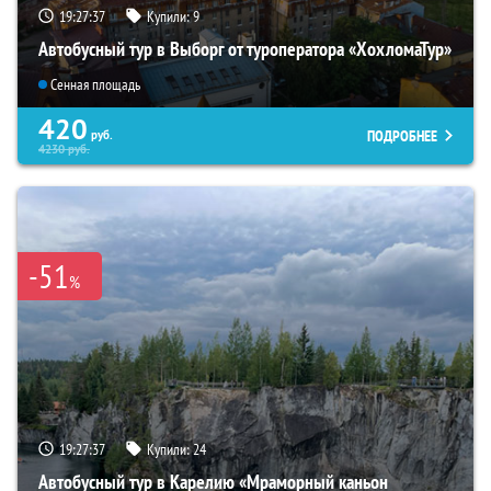
19:27:36
Купили:
9
Автобусный тур в Выборг от туроператора «ХохломаТур»
Сенная площадь
420
ПОДРОБНЕЕ
руб.
4230
руб.
-51
%
19:27:36
Купили:
24
Автобусный тур в Карелию «Мраморный каньон