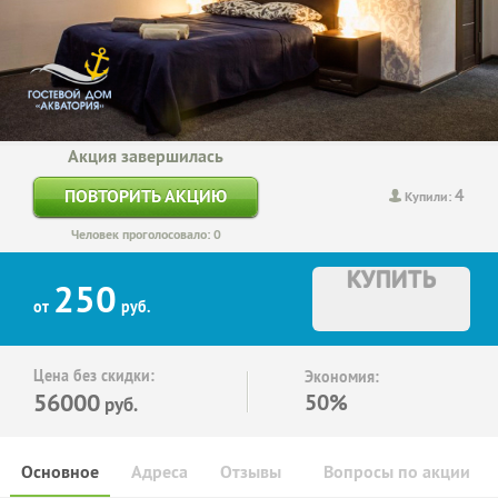
Акция завершилась
4
ПОВТОРИТЬ АКЦИЮ
Купили:
Человек проголосовало: 0
КУПИТЬ
250
от
руб.
Цена без скидки:
Экономия:
56000
50%
руб.
Основное
Адреса
Отзывы
Вопросы по акции