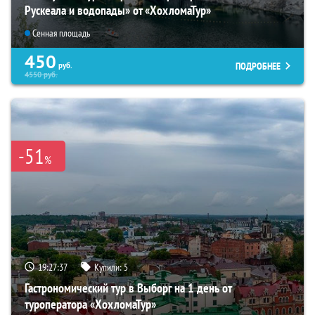
Рускеала и водопады» от «ХохломаТур»
Сенная площадь
450
ПОДРОБНЕЕ
руб.
4550
руб.
-51
%
19:27:36
Купили:
5
Гастрономический тур в Выборг на 1 день от
туроператора «ХохломаТур»