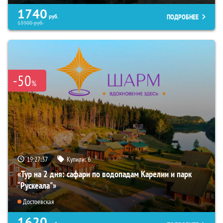
1740
ПОДРОБНЕЕ
руб.
13900
руб.
-50
%
19:27:36
Купили:
6
«Тур на 2 дня: сафари по водопадам Карелии и парк
“Рускеала"»
Достоевская
1620