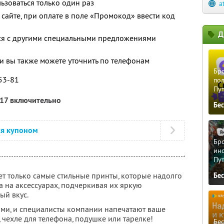
зоваться только один раз
a
сайте, при оплате в поле «Промокод» ввести код
Д
тся с другими специальными предложениями
 вы также можете уточнить по телефонам
Бро
-53-81
пол
Пу
017 включительно
Бе
ся купоном
Бро
ино
Пу
ет только самые стильные принты, которые надолго
Бе
 на аксессуарах, подчеркивая их яркую
ый вкус.
ами, и специалисты компании напечатают ваше
 чехле для телефона, подушке или тарелке!
Бе