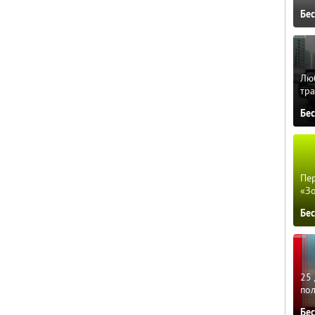
Бе
Люб
тра
Бе
Пер
«З
Бе
25 
по
Бе