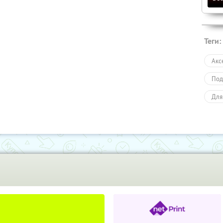
Теги:
Акс
Под
Для
Пол