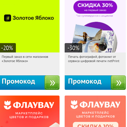
-20
%
-30
%
Первый заказ в сети магазинов
Печать фотографий, фотокниг от
20:12:10
Получи первым!
20:12:10
Получили:
4
«Золотое Яблоко»
сервиса цифровой печати netPrint
Россия
Россия
Промокод
Промокод