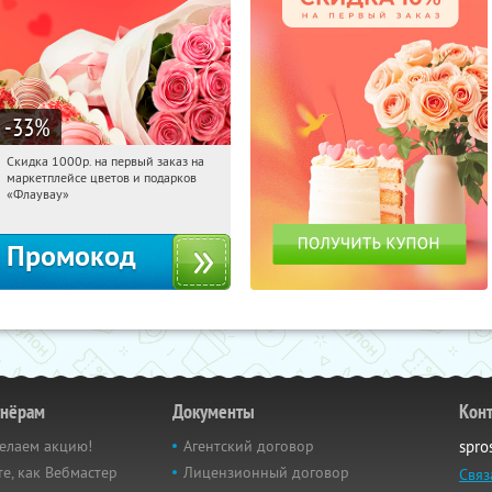
-33
%
Скидка 1000р. на первый заказ на
20:12:10
Получили:
18
маркетплейсе цветов и подарков
Россия
«Флаувау»
Промокод
тнёрам
Документы
Кон
елаем акцию!
Агентский договор
spro
е, как Вебмастер
Лицензионный договор
Связ