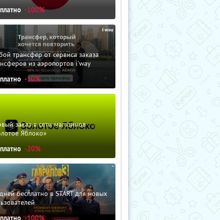
сплатно
-100%
ой трансфер от сервиса заказа
нсферов из аэропортов i'way
сплатно
-10%
вый заказ в сети магазинов
олотое Яблоко»
сплатно
-20%
дней бесплатно в START для новых
льзователей
сплатно
-100%