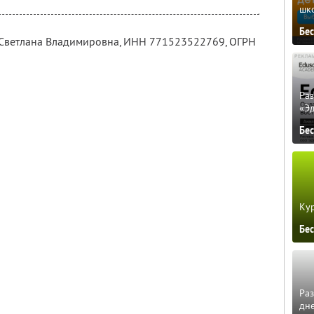
шк
Бе
 Светлана Владимировна,
ИНН 771523522769
, ОГРН
Ра
«Э
Бе
Кур
Бе
Ра
дне