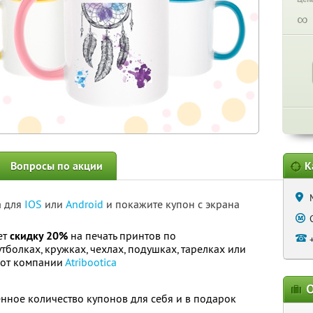
∞
Вопросы по акции
К
а для
IOS
или
Android
и покажите купон с экрана
ет
скидку 20%
на печать принтов по
болках, кружках, чехлах, подушках, тарелках или
 от компании
Аtribootica
О
нное количество купонов для себя и в подарок