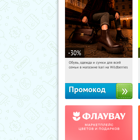
-30
%
Обувь, одежда и сумки для всей
20:12:10
Получили:
31
семьи в магазине kari на Wildberries
Россия
Промокод