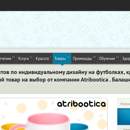
24
12
1
26
50
31
ечения
Услуги
Красота
Товары
Промокоды
Обучение
Здор
тов по индивидуальному дизайну на футболках, к
й товар на выбор от компании Аtribootica . Балаш
Получ
Цена