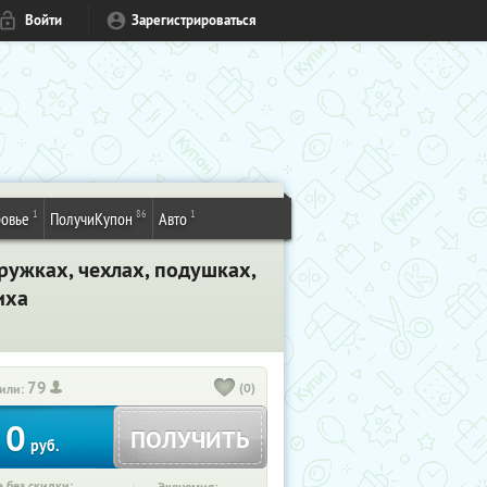
Войти
Зарегистрироваться
1
86
1
овье
ПолучиКупон
Авто
ружках, чехлах, подушках,
иха
79
(0)
или:
0
ПОЛУЧИТЬ
руб.
 без скидки: