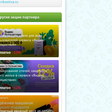
tribootica.ru
ругие акции партнера
нирование отеля для всех
ьзователей сервиса «Яндекс
тешествия»
сплатно
-10%
нирование отелей, квартир и
го жилья в сервисе «Яндекс
тешествия»
сплатно
-12%
сплатный вводный урок от онлайн-