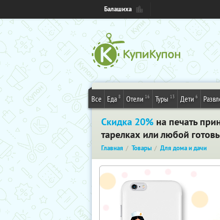
Балашиха
8
16
13
6
Все
Еда
Отели
Туры
Дети
Развл
Скидка 20%
на печать прин
тарелках или любой готовы
Главная
Товары
Для дома и дачи