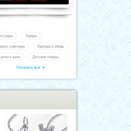
ессуары
Товары
арки, сувениры
Одежда и обувь
 дома и дачи
Детские товары
Показать все
учиКупон