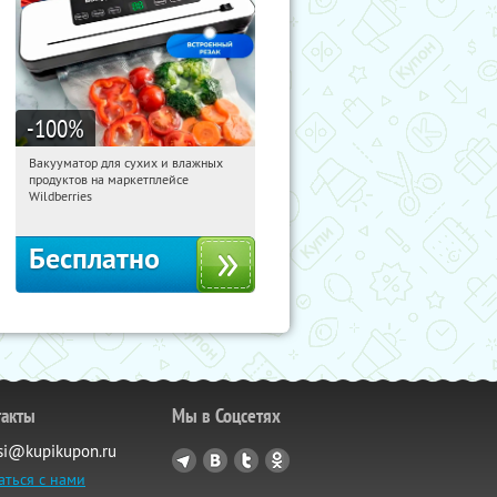
-100
%
Вакууматор для сухих и влажных
20:12:10
Получили:
186
продуктов на маркетплейсе
Россия
Wildberries
Бесплатно
такты
Мы в Соцсетях
si@kupikupon.ru
аться с нами