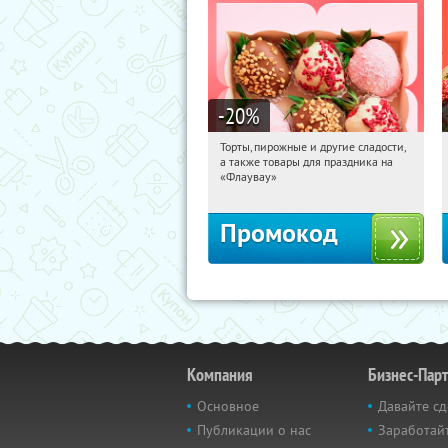
-20
%
Торты, пирожные и другие сладости,
20:12:10
Получили:
6
а также товары для праздника на
Россия
«Флаувау»
Промокод
Компания
Бизнес-Пар
Основное
Давайте сд
Публикации о нас
Заработайт