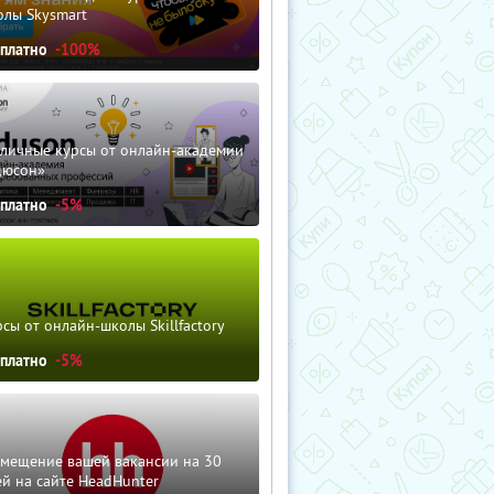
олы Skysmart
сплатно
-100%
зличные курсы от онлайн-академии
дюсон»
сплатно
-5%
сы от онлайн-школы Skillfactory
сплатно
-5%
змещение вашей вакансии на 30
й на сайте HeadHunter