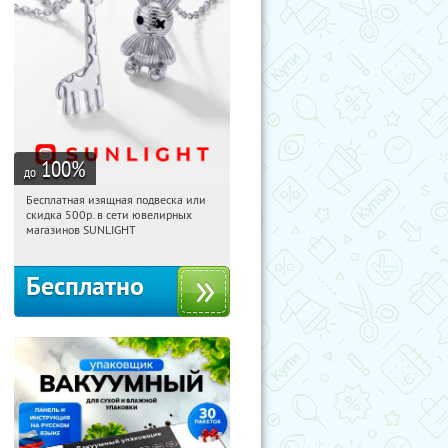
100
%
до
Бесплатная изящная подвеска или
20:12:10
Получили:
74
скидка 500р. в сети ювелирных
Россия
магазинов SUNLIGHT
Бесплатно