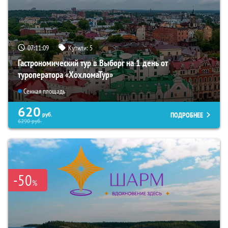
07:11:08
Купили:
5
Гастрономический тур в Выборг на 1 день от
туроператора «ХохломаТур»
Сенная площадь
620
ПОДРОБНЕЕ
руб.
6290
руб.
-50
%