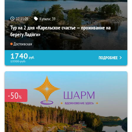
07:11:08
Купили:
39
Тур на 2 дня «Карельское счастье — проживание на
берегу Ладоги»
Достоевская
1740
ПОДРОБНЕЕ
руб.
13900
руб.
-50
%