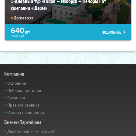
1-дневный тур «Псков — Изборск — Печоры» от
компании «Шарм»
Достоевская
640
ПОДРОБНЕЕ
руб.
5100
руб.
Компания
Основное
Публикации о нас
Вакансии
Правила сервиса
Ответы на вопросы
Бизнес-Партнёрам
Давайте сделаем акцию!