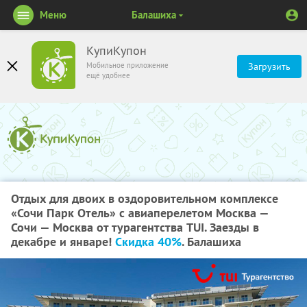
Меню
Балашиха
КупиКупон
Мобильное приложение
Загрузить
ещё удобнее
Отдых для двоих в оздоровительном комплексе
«Сочи Парк Отель» c авиаперелетом Москва —
Сочи — Москва от турагентства TUI. Заезды в
декабре и январе!
Скидка 40%
. Балашиха