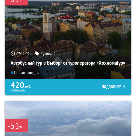
%
07:11:08
Купили:
9
Автобусный тур в Выборг от туроператора «ХохломаТур»
Сенная площадь
420
ПОДРОБНЕЕ
руб.
4230
руб.
-51
%