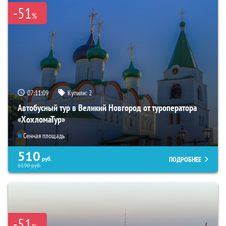
-51
%
07:11:08
Купили:
2
Автобусный тур в Великий Новгород от туроператора
«ХохломаТур»
Сенная площадь
510
ПОДРОБНЕЕ
руб.
5190
руб.
-51