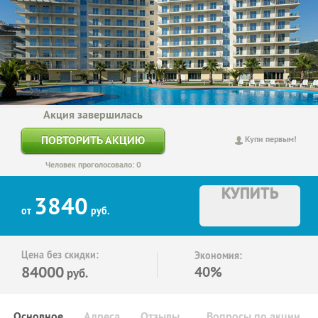
Акция завершилась
ПОВТОРИТЬ АКЦИЮ
Купи первым!
Человек проголосовало: 0
КУПИТЬ
3840
от
руб.
Цена без скидки:
Экономия:
84000
40%
руб.
Основное
Адреса
Отзывы
Вопросы по акции