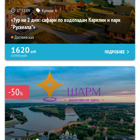
07:11:08
Купили:
6
«Тур на 2 дня: сафари по водопадам Карелии и парк
“Рускеала"»
Достоевская
1620
ПОДРОБНЕЕ
руб.
12900
руб.
-50
%