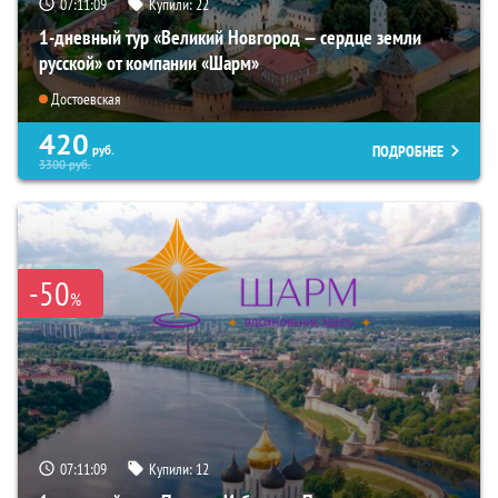
07:11:08
Купили:
22
1-дневный тур «Великий Новгород — сердце земли
русской» от компании «Шарм»
Достоевская
420
ПОДРОБНЕЕ
руб.
3300
руб.
-50
%
07:11:08
Купили:
12