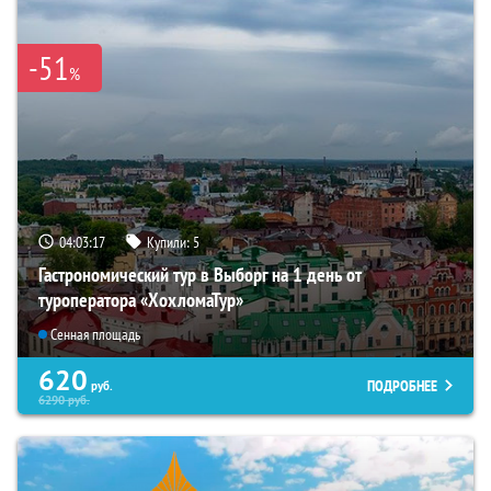
-51
%
04:03:16
Купили:
5
Гастрономический тур в Выборг на 1 день от
туроператора «ХохломаТур»
Сенная площадь
620
ПОДРОБНЕЕ
руб.
6290
руб.