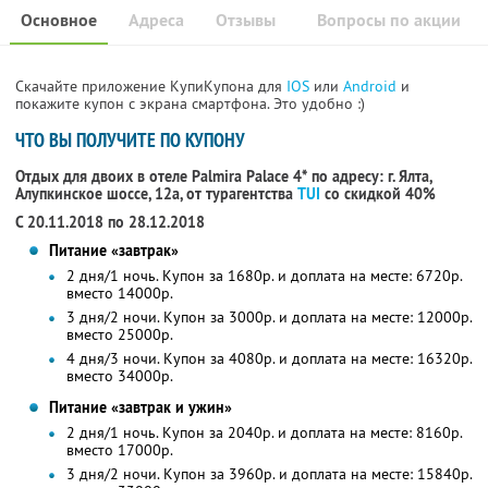
Основное
Адреса
Отзывы
Вопросы по акции
Скачайте приложение КупиКупона для
IOS
или
Android
и
покажите купон с экрана смартфона. Это удобно :)
ЧТО ВЫ ПОЛУЧИТЕ ПО КУПОНУ
Отдых для двоих в отеле Palmira Palace 4* по адресу: г. Ялта,
Алупкинское шоссе, 12а, от турагентства
TUI
со скидкой 40%
С 20.11.2018 по 28.12.2018
Питание «завтрак»
2 дня/1 ночь. Купон за 1680р. и доплата на месте: 6720р.
вместо 14000р.
3 дня/2 ночи. Купон за 3000р. и доплата на месте: 12000р.
вместо 25000р.
4 дня/3 ночи. Купон за 4080р. и доплата на месте: 16320р.
вместо 34000р.
Питание «завтрак и ужин»
2 дня/1 ночь. Купон за 2040р. и доплата на месте: 8160р.
вместо 17000р.
3 дня/2 ночи. Купон за 3960р. и доплата на месте: 15840р.