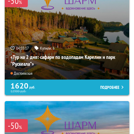
-50
%
04:03:16
Купили:
6
«Тур на 2 дня: сафари по водопадам Карелии и парк
“Рускеала"»
Достоевская
1620
ПОДРОБНЕЕ
руб.
12900
руб.
-50
%