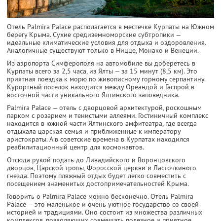
Отель Palmira Palace располагается в местечке Курпаты на Южном
берегу Крыма. Cухие средиземноморские субтропики —
идеальные климатические условия для отдыха и оздоровления.
Аналогичные существуют только в Ницце, Монако и Венеции.
Из аэропорта Симферополя на автомобиле вы доберетесь в
Курпаты всего за 2,5 часа, из Ялты — за 15 минут (8,5 км). Это
приятная поездка к морю по живописному горному серпантину.
Курортный поселок находится между Ореандой и Гаспрой в
восточной части уникального Ялтинского заповедника.
Palmira Palace — отель с дворцовой архитектурой, роскошным
парком с розарием и тенистыми аллеями. Гостиничный комплекс
находится в южной части Ялтинского амфитеатра, где всегда
отдыхала царская семья и приближенные к императору
аристократы. А в советские времена в Курпатах находился
реабилитационный центр для космонавтов.
Отсюда рукой подать до Ливадийского и Воронцовского
дворцов, Царской тропы, Форосской церкви и Ласточкиного
гнезда. Поэтому пляжный отдых будет легко совместить с
посещением знаменитых достопримечательностей Крыма.
Говорить о Palmira Palace можно бесконечно. Отель Palmira
Palace — это маленькое и очень уютное государство со своей
историей и традициями. Оно состоит из множества различных
комплексов, позволяющих совмещать полезное и приятное,