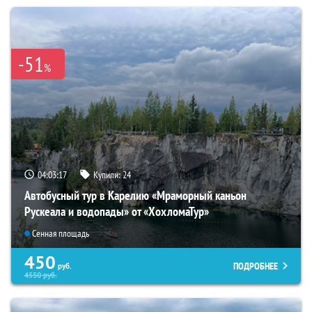
-51
%
04:03:16
Купили:
24
Автобусный тур в Карелию «Мраморный каньон
Рускеала и водопады» от «ХохломаТур»
Сенная площадь
450
ПОДРОБНЕЕ
руб.
4550
руб.