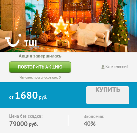
Акция завершилась
ПОВТОРИТЬ АКЦИЮ
Купи первым!
Человек проголосовало: 0
КУПИТЬ
1680
от
руб.
Цена без скидки:
Экономия:
79000
40%
руб.