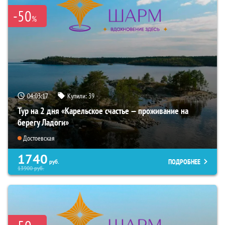
-50
%
04:03:16
Купили:
39
Тур на 2 дня «Карельское счастье — проживание на
берегу Ладоги»
Достоевская
1740
ПОДРОБНЕЕ
руб.
13900
руб.