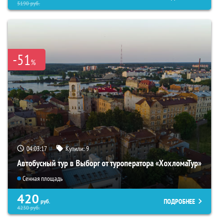
5190
руб.
-51
%
04:03:16
Купили:
9
Автобусный тур в Выборг от туроператора «ХохломаТур»
Сенная площадь
420
ПОДРОБНЕЕ
руб.
4230
руб.