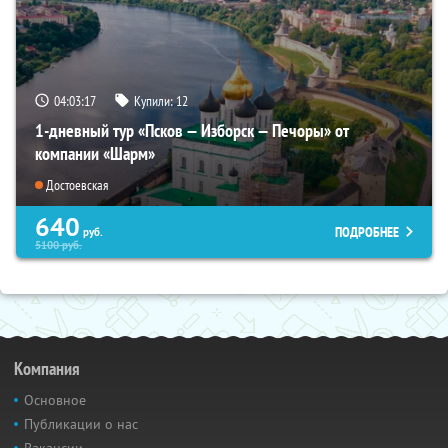
04:03:16
Купили:
12
1-дневный тур «Псков — Изборск — Печоры» от
компании «Шарм»
Достоевская
640
ПОДРОБНЕЕ
руб.
5100
руб.
Компания
Основное
Публикации о нас