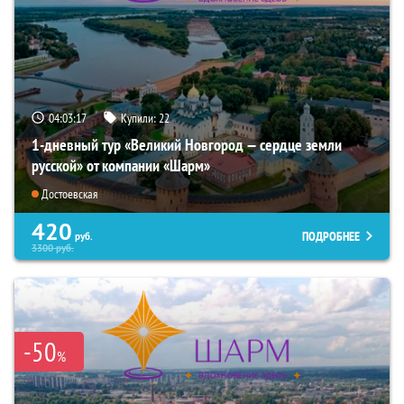
04:03:16
Купили:
22
1-дневный тур «Великий Новгород — сердце земли
русской» от компании «Шарм»
Достоевская
420
ПОДРОБНЕЕ
руб.
3300
руб.
-50
%