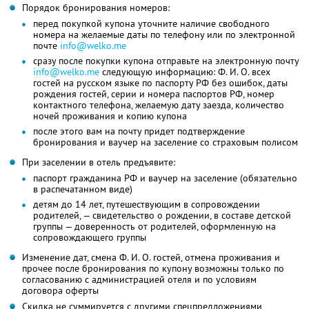
Порядок бронирования номеров:
перед покупкой купона уточните наличие свободного
номера на желаемые даты по телефону или по электронной
почте
info@welko.me
сразу после покупки купона отправьте на электронную почту
info@welko.me
следующую информацию:
Ф. И. О.
всех
гостей на русском языке по паспорту РФ без ошибок, даты
рождения гостей, серии и номера паспортов РФ, номер
контактного телефона, желаемую дату заезда, количество
ночей проживания и копию купона
после этого вам на почту придет подтверждение
бронирования и ваучер на заселение со страховым полисом
При заселении в отель предъявите:
паспорт гражданина РФ и ваучер на заселение (обязательно
в распечатанном виде)
детям до 14 лет, путешествующим в сопровождении
родителей, — свидетельство о рождении, в составе детской
группы — доверенность от родителей, оформленную на
сопровождающего группы
Изменение дат, смена
Ф. И. О.
гостей, отмена проживания и
прочее после бронирования по купону возможны только по
согласованию с администрацией отеля и по условиям
договора оферты
Скидка не суммируется с другими спецпредложениями