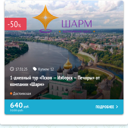
-50
%
17:31:23
Купили:
12
1-дневный тур «Псков — Изборск — Печоры» от
компании «Шарм»
Достоевская
640
ПОДРОБНЕЕ
руб.
5100
руб.