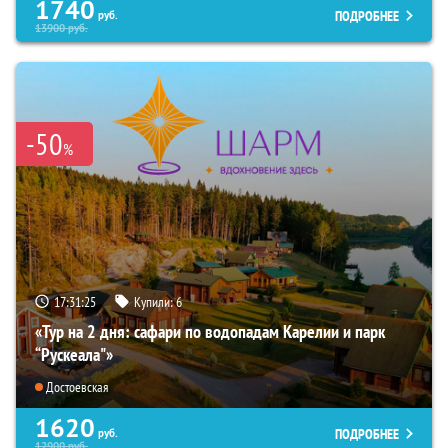
1740
ПОДРОБНЕЕ
руб.
13900
руб.
-50
%
17:31:23
Купили:
6
«Тур на 2 дня: сафари по водопадам Карелии и парк
“Рускеала"»
Достоевская
1620
ПОДРОБНЕЕ
руб.
12900
руб.