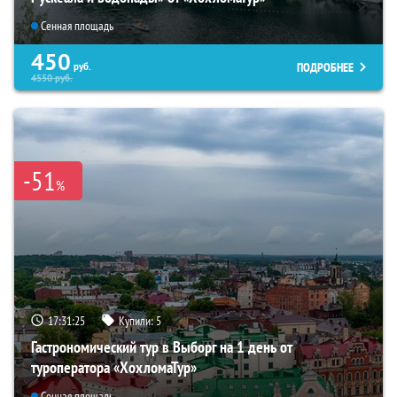
Сенная площадь
450
ПОДРОБНЕЕ
руб.
4550
руб.
-51
%
17:31:23
Купили:
5
Гастрономический тур в Выборг на 1 день от
туроператора «ХохломаТур»
Сенная площадь