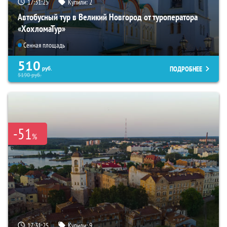
17:31:23
Купили:
2
Автобусный тур в Великий Новгород от туроператора
«ХохломаТур»
Сенная площадь
510
ПОДРОБНЕЕ
руб.
5190
руб.
-51
%
17:31:23
Купили:
9