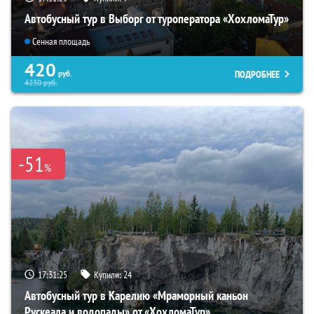
Автобусный тур в Выборг от туроператора «ХохломаТур»
Сенная площадь
420
ПОДРОБНЕЕ
руб.
4230
руб.
-51
%
17:31:23
Купили:
24
Автобусный тур в Карелию «Мраморный каньон
Рускеала и водопады» от «ХохломаТур»