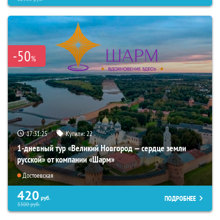
-50
%
17:31:23
Купили:
22
1-дневный тур «Великий Новгород — сердце земли
русской» от компании «Шарм»
Достоевская
420
ПОДРОБНЕЕ
руб.
3300
руб.