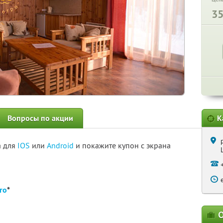
3
Вопросы по акции
К
а для
IOS
или
Android
и покажите купон с экрана
ro
*
О