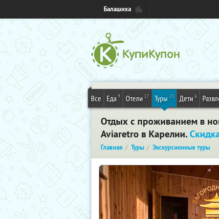
Балашиха
9
17
13
6
Все
Еда
Отели
Туры
Дети
Развл
Отдых с проживанием в но
Aviaretro в Карелии.
Скидк
Главная
Туры
Экскурсионные туры