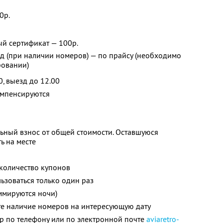
0р.
й сертификат — 100р.
д (при наличии номеров) — по прайсу (необходимо
ровании)
0, выезд до 12.00
омпенсируются
ьный взнос от общей стоимости. Оставшуюся
ь на месте
количество купонов
зоваться только один раз
ммируются ночи)
те наличие номеров на интересующую дату
р по телефону или по электронной почте
aviaretro-