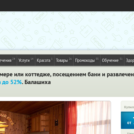
24
14
1
26
55
31
ечения
Услуги
Красота
Товары
Промокоды
Обучение
Здор
мере или коттедже, посещением бани и развлечен
а до 52%
. Балашиха
Купил
от
Цена