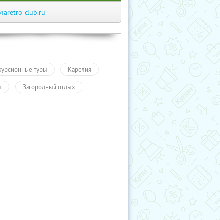
viaretro-club.ru
курсионные туры
Карелия
ы
Загородный отдых