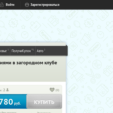
Войти
Зарегистрироваться
1
91
1
овье
ПолучиКупон
Авто
иями в загородном клубе
2
(0)
и:
780
КУПИТЬ
руб.
 без скидки: