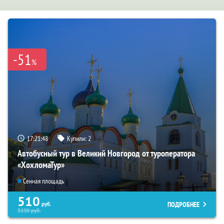
-51
%
17:21:46
Купили:
2
Автобусный тур в Великий Новгород от туроператора
«ХохломаТур»
Сенная площадь
510
ПОДРОБНЕЕ
руб.
5190
руб.