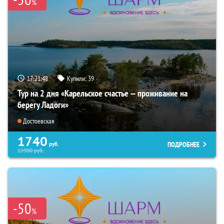
%
17:21:46
Купили:
39
Тур на 2 дня «Карельское счастье — проживание на
берегу Ладоги»
Достоевская
1740
ПОДРОБНЕЕ
руб.
13900
руб.
-50
%