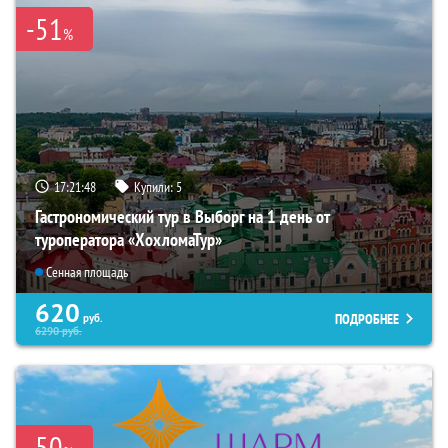
-51
%
17:21:46
Купили:
5
Гастрономический тур в Выборг на 1 день от
туроператора «ХохломаТур»
Сенная площадь
620
ПОДРОБНЕЕ
руб.
6290
руб.
-50