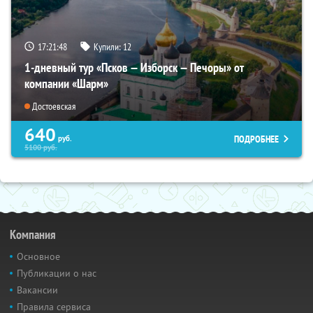
17:21:46
Купили:
12
1-дневный тур «Псков — Изборск — Печоры» от
компании «Шарм»
Достоевская
640
ПОДРОБНЕЕ
руб.
5100
руб.
Компания
Основное
Публикации о нас
Вакансии
Правила сервиса