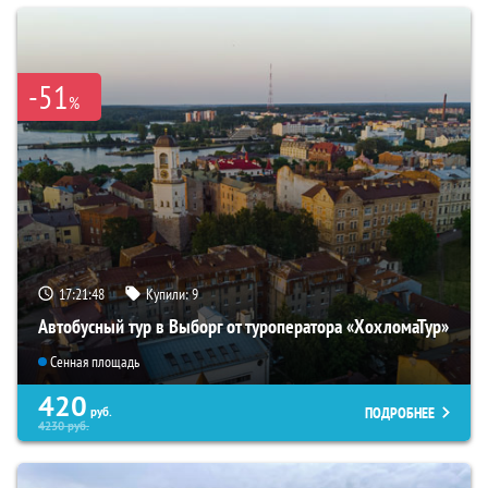
-51
%
17:21:46
Купили:
9
Автобусный тур в Выборг от туроператора «ХохломаТур»
Сенная площадь
420
ПОДРОБНЕЕ
руб.
4230
руб.