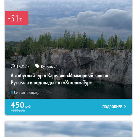
-51
%
17:21:46
Купили:
24
Автобусный тур в Карелию «Мраморный каньон
Рускеала и водопады» от «ХохломаТур»
Сенная площадь
450
ПОДРОБНЕЕ
руб.
4550
руб.