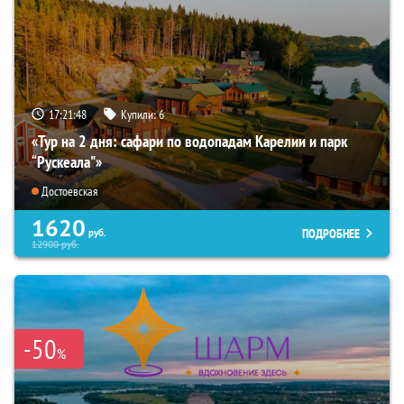
17:21:46
Купили:
6
«Тур на 2 дня: сафари по водопадам Карелии и парк
“Рускеала"»
Достоевская
1620
ПОДРОБНЕЕ
руб.
12900
руб.
-50
%