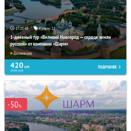
17:21:46
Купили:
22
1-дневный тур «Великий Новгород — сердце земли
русской» от компании «Шарм»
Достоевская
420
ПОДРОБНЕЕ
руб.
3300
руб.
-50
%