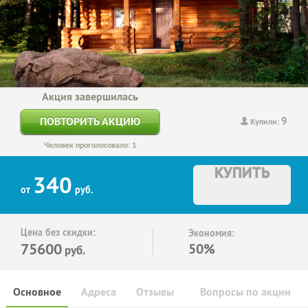
Акция завершилась
9
ПОВТОРИТЬ АКЦИЮ
Купили:
Человек проголосовало: 1
КУПИТЬ
340
от
руб.
Цена без скидки:
Экономия:
75600
50%
руб.
Основное
Адреса
Отзывы
Вопросы по акции