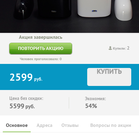
Акция завершилась
2
ПОВТОРИТЬ АКЦИЮ
Купили:
Человек проголосовало: 0
КУПИТЬ
2599
руб.
Цена без скидки:
Экономия:
5599
54%
руб.
Основное
Адреса
Отзывы
Вопросы по акции