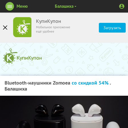
Меню
Балашиха
КупиКупон
Мобильное приложение
Загрузить
ещё удобнее
Bluetooth-наушники Zomoea
со скидкой 54%
.
Балашиха