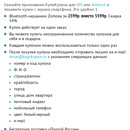
Скачайте приложение КупиКупона для
IOS
или
Android
и
покажите купон с экрана смартфона. Это удобно :)
Bluetooth-наушники Zomoea за
2599р. вместо 5599р
. Скидка
54%
Купон действует на один заказ
Вы можете купить неограниченное количество купонов для
себя и в подарок
Каждым купоном можно воспользоваться только один раз
После покупки купона необходимо отправить письмо на e-mail
tovar@kupikupon.ru
с указанием следующих данных:
номер и код купона
Ф. И. О.
страна/регион
край/область
город
улица, дом, квартира
почтовый индекс
мобильный телефон
цвет: белый,черный
e-mail
Бесплатная доставка «Почтой России»