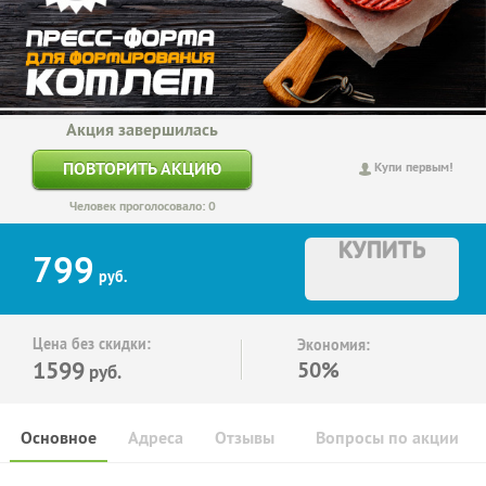
Акция завершилась
ПОВТОРИТЬ АКЦИЮ
Купи первым!
Человек проголосовало: 0
КУПИТЬ
799
руб.
Цена без скидки:
Экономия:
1599
50%
руб.
Основное
Адреса
Отзывы
Вопросы по акции