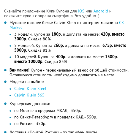
Скачайте приложение КупиКупона для
IOS
или
Android
и
покажите купон с экрана смартфона. Это удобно :)
Мужское нижнее белье Calvin Klein от интернет-магазина
CK
Market
3 модели. Купон за
180р.
и доплата на месте:
420р. вместо
3000р.
Скидка 80%
5 моделей. Купон за
260р.
и доплата на месте:
675р. вместо
5000р.
Скидка 81%
10 моделей. Купон за
400р.
и доплата на месте:
1300р.
вместо 10000р.
Скидка 83%
Внимание!
Купон - первоначальный взнос от общей стоимости.
Оставшуюся стоимость необходимо доплатить на месте
Модели на выбор:
Calvin Klein Steel
Calvin Klein 365
Курьерская доставка:
по Москве в пределах МКАД - 350р.
по Санкт-Петербургу в пределах КАД - 350р.
по России - 350р.
Доставка «Почтой России» - по тарифам почты