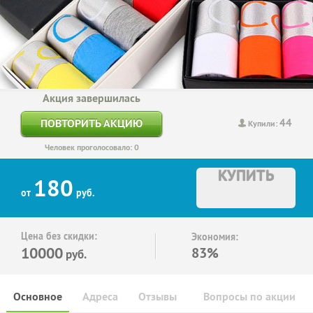
Акция завершилась
44
ПОВТОРИТЬ АКЦИЮ
Купили:
Человек проголосовало: 0
КУПИТЬ
180
от
руб.
Цена без скидки:
Экономия:
10000
83%
руб.
Основное
Адреса
Отзывы
Вопросы по акции