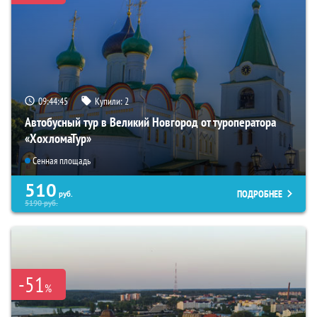
09:44:44
Купили:
2
Автобусный тур в Великий Новгород от туроператора
«ХохломаТур»
Сенная площадь
510
ПОДРОБНЕЕ
руб.
5190
руб.
-51
%