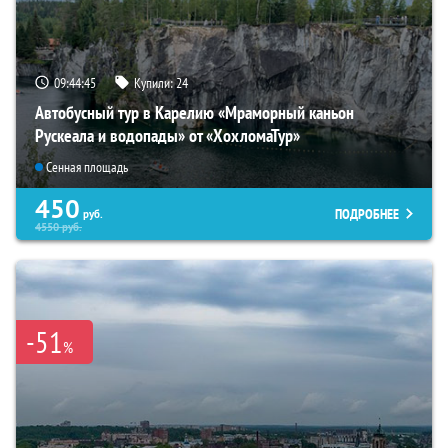
09:44:44
Купили:
24
Автобусный тур в Карелию «Мраморный каньон
Рускеала и водопады» от «ХохломаТур»
Сенная площадь
450
ПОДРОБНЕЕ
руб.
4550
руб.
-51
%