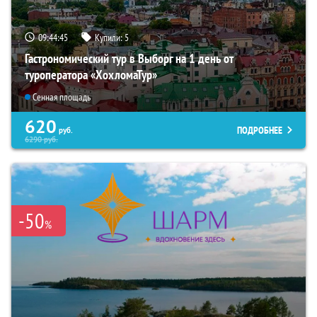
09:44:44
Купили:
5
Гастрономический тур в Выборг на 1 день от
туроператора «ХохломаТур»
Сенная площадь
620
ПОДРОБНЕЕ
руб.
6290
руб.
-50
%