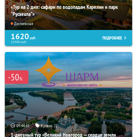
«Тур на 2 дня: сафари по водопадам Карелии и парк
“Рускеала"»
Достоевская
1620
ПОДРОБНЕЕ
руб.
12900
руб.
-50
%
09:44:44
Купили:
22
1-дневный тур «Великий Новгород — сердце земли