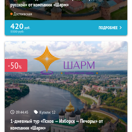
русской» от компании «Шарм»
Достоевская
420
ПОДРОБНЕЕ
руб.
3300
руб.
-50
%
09:44:44
Купили:
12
1-дневный тур «Псков — Изборск — Печоры» от
компании «Шарм»