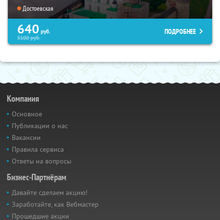
Достоевская
640
ПОДРОБНЕЕ
руб.
5100
руб.
Компания
Основное
Публикации о нас
Вакансии
Правила сервиса
Ответы на вопросы
Бизнес-Партнёрам
Давайте сделаем акцию!
Заработайте, как Вебмастер
Прошедшие акции