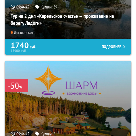
09:44:44
Купили:
39
Тур на 2 дня «Карельское счастье — проживание на
берегу Ладоги»
Достоевская
1740
ПОДРОБНЕЕ
руб.
13900
руб.
-50
%
09:44:44
Купили:
6