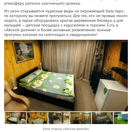
атмосферу уютного охотничьего домика.
Из окон открываются чудесные виды на окружающий базу парк,
по которому вы можете прогуляться. Для тех, кто не привык много
ходить, в парке оборудована крытая деревянная беседка, а для
малышей — детская площадка с каруселями и горками. Есть в
«Айской долине» и более активные развлечения: конные
прогулки, катания на снегоходах и квадроциклах!
База отдыха «Айская долина»