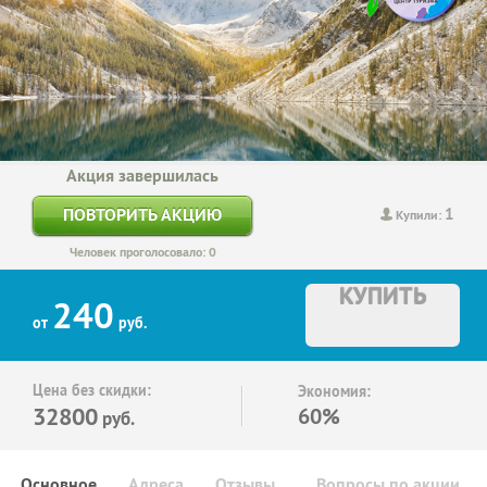
Акция завершилась
1
ПОВТОРИТЬ АКЦИЮ
Купили:
Человек проголосовало: 0
КУПИТЬ
240
от
руб.
Цена без скидки:
Экономия:
32800
60%
руб.
Основное
Адреса
Отзывы
Вопросы по акции