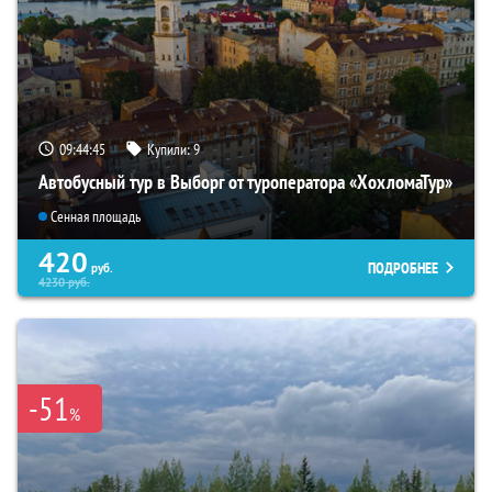
09:44:44
Купили:
9
Автобусный тур в Выборг от туроператора «ХохломаТур»
Сенная площадь
420
ПОДРОБНЕЕ
руб.
4230
руб.
-51
%