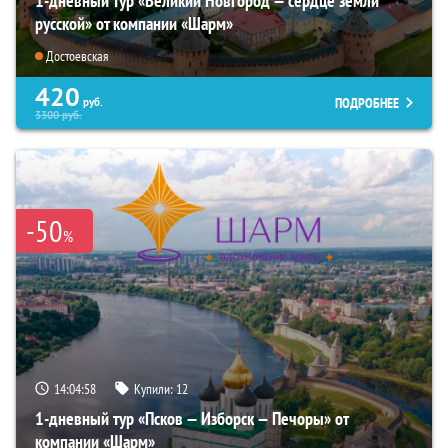
1-дневный тур «Великий Новгород — сердце земли
русской» от компании «Шарм»
Достоевская
420
ПОДРОБНЕЕ
руб.
3300
руб.
-50
%
14:04:57
Купили:
12
1-дневный тур «Псков — Изборск — Печоры» от
компании «Шарм»