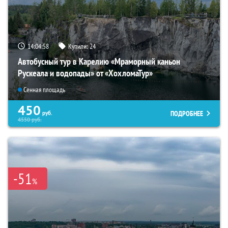
14:04:57
Купили:
24
Автобусный тур в Карелию «Мраморный каньон
Рускеала и водопады» от «ХохломаТур»
Сенная площадь
450
ПОДРОБНЕЕ
руб.
4550
руб.
-51
%