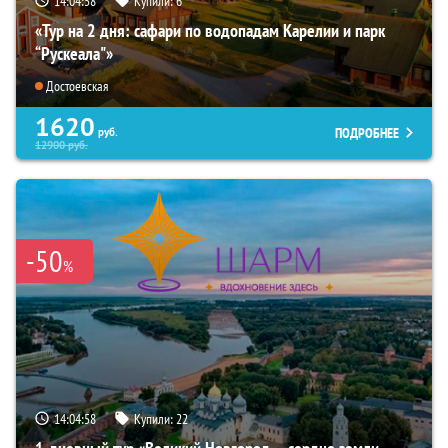
14:04:57
Купили:
6
«Тур на 2 дня: сафари по водопадам Карелии и парк
“Рускеала"»
Достоевская
1620
ПОДРОБНЕЕ
руб.
12900
руб.
-50
%
14:04:57
Купили:
22