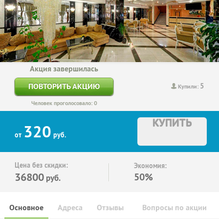
Акция завершилась
5
ПОВТОРИТЬ АКЦИЮ
Купили:
Человек проголосовало: 0
КУПИТЬ
320
от
руб.
Цена без скидки:
Экономия:
36800
50%
руб.
Основное
Адреса
Отзывы
Вопросы по акции