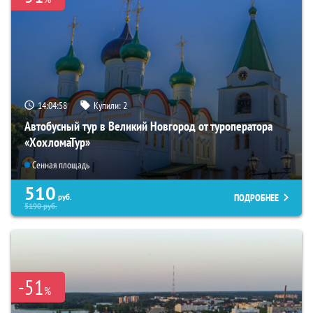
14:04:57
Купили:
2
Автобусный тур в Великий Новгород от туроператора
«ХохломаТур»
Сенная площадь
510
ПОДРОБНЕЕ
руб.
5190
руб.
-51
%