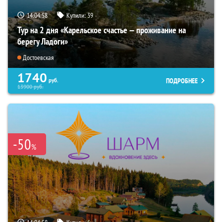
14:04:57
Купили:
39
Тур на 2 дня «Карельское счастье — проживание на
берегу Ладоги»
Достоевская
1740
ПОДРОБНЕЕ
руб.
13900
руб.
-50
%