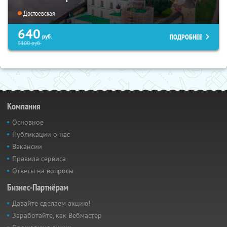
Достоевская
640
ПОДРОБНЕЕ
руб.
5100
руб.
Компания
Основное
Публикации о нас
Вакансии
Правила сервиса
Ответы на вопросы
Бизнес-Партнёрам
Давайте сделаем акцию!
Заработайте, как Вебмастер