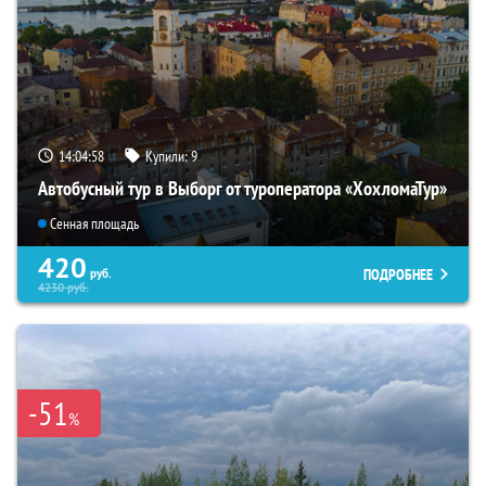
14:04:57
Купили:
9
Автобусный тур в Выборг от туроператора «ХохломаТур»
Сенная площадь
420
ПОДРОБНЕЕ
руб.
4230
руб.
-51
%