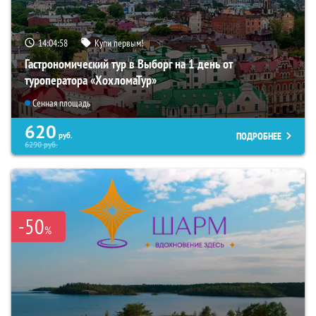
14:04:57
Купи первым!
Гастрономический тур в Выборг на 1 день от
туроператора «ХохломаТур»
Сенная площадь
620
ПОДРОБНЕЕ
руб.
6290
руб.
-50
%