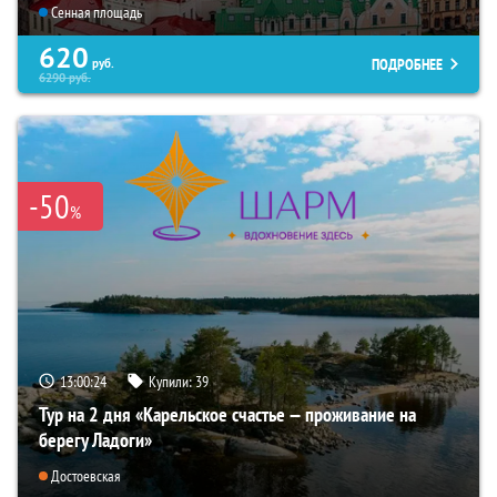
Сенная площадь
620
ПОДРОБНЕЕ
руб.
6290
руб.
-50
%
13:00:22
Купили:
39
Тур на 2 дня «Карельское счастье — проживание на
берегу Ладоги»
Достоевская