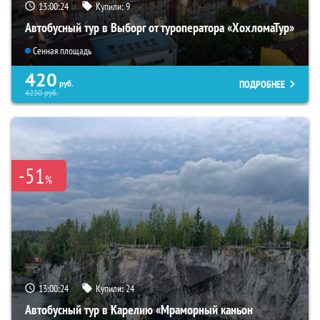
13:00:22
Купили:
9
Автобусный тур в Выборг от туроператора «ХохломаТур»
Сенная площадь
420
ПОДРОБНЕЕ
руб.
4230
руб.
-51
%
13:00:22
Купили:
24
Автобусный тур в Карелию «Мраморный каньон