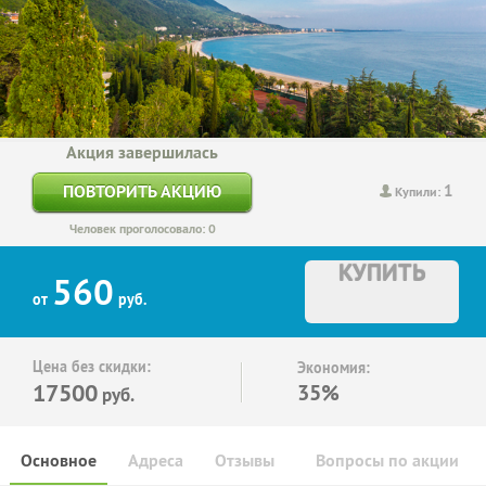
Акция завершилась
1
ПОВТОРИТЬ АКЦИЮ
Купили:
Человек проголосовало: 0
КУПИТЬ
560
от
руб.
Цена без скидки:
Экономия:
17500
35%
руб.
Основное
Адреса
Отзывы
Вопросы по акции