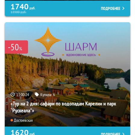
1740
ПОДРОБНЕЕ
руб.
13900
руб.
-50
%
13:00:22
Купили:
6
«Тур на 2 дня: сафари по водопадам Карелии и парк
“Рускеала"»
Достоевская
1620
ПОДРОБНЕЕ
руб.