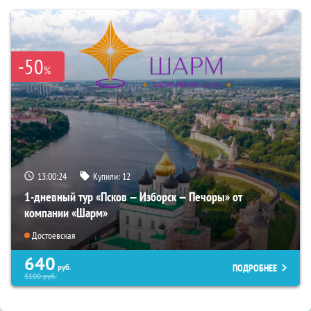
-50
%
13:00:22
Купили:
12
1-дневный тур «Псков — Изборск — Печоры» от
компании «Шарм»
Достоевская
640
ПОДРОБНЕЕ
руб.
5100
руб.