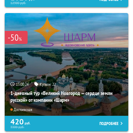
12900
руб.
-50
%
13:00:22
Купили:
22
1-дневный тур «Великий Новгород — сердце земли
русской» от компании «Шарм»
Достоевская
420
ПОДРОБНЕЕ
руб.
3300
руб.