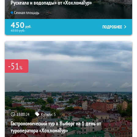
Рускеала и водопады» от «ХохломаТур»
Сенная площадь
450
ПОДРОБНЕЕ
руб.
4550
руб.
-51
%
13:00:22
Купили:
5
Гастрономический тур в Выборг на 1 день от
туроператора «ХохломаТур»