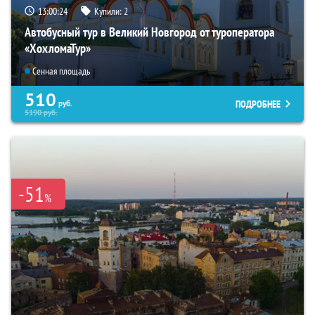
13:00:22
Купили:
2
Автобусный тур в Великий Новгород от туроператора
«ХохломаТур»
Сенная площадь
510
ПОДРОБНЕЕ
руб.
5190
руб.
-51
%