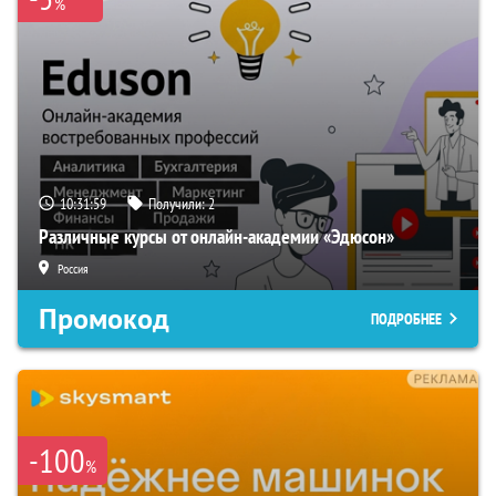
%
10:31:58
Получили:
2
Различные курсы от онлайн-академии «Эдюсон»
Россия
Промокод
ПОДРОБНЕЕ
-100
%