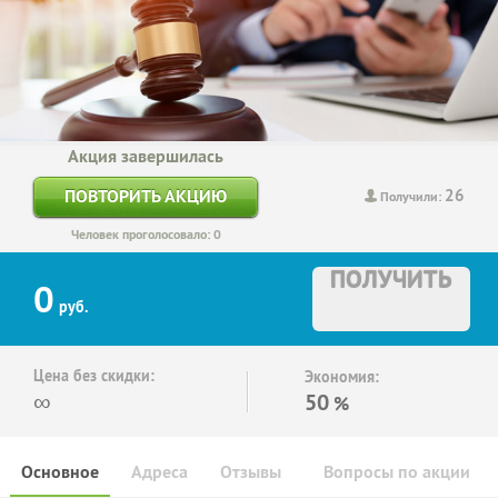
Акция завершилась
26
ПОВТОРИТЬ АКЦИЮ
Получили:
Человек проголосовало: 0
ПОЛУЧИТЬ
0
руб.
Цена без скидки:
Экономия:
∞
50
%
Основное
Адреса
Отзывы
Вопросы по акции