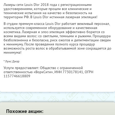
Лазеры сети Louis D'or 2018 года с регистрационными
удостоверениями, которые прошли все клинические и
технические испытания на качество и безопасность на
территории РФ. В Louis D'or истинная лазерная эпиляция!
В студии премиум-класса Louis D'or работает вежливый персонал,
используется современное оборудование и качественная
косметика. Лазерная и элос-эпиляция эффективно борются со
всеми видами волос: со светлыми, темными и рыжими. Процедура
безболезненна и безопасна, риск ожогов и депигментации сведен
к минимуму. После проведения полного курса процедур
возможность роста волос в обрабатываемой зоне сокращается до
минимума!
* Луис Диор
Услуги предоставляет: Общество с ограниченной
ответственностью «ВоркСити»,
ИНН 7730178141
, ОГРН
1157746618809
Похожие акции: