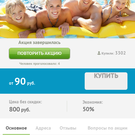
Акция завершилась
3302
ПОВТОРИТЬ АКЦИЮ
Купили:
Человек проголосовало: 4
КУПИТЬ
90
от
руб.
Цена без скидки:
Экономия:
800
50%
руб.
Основное
Адреса
Отзывы
Вопросы по акции