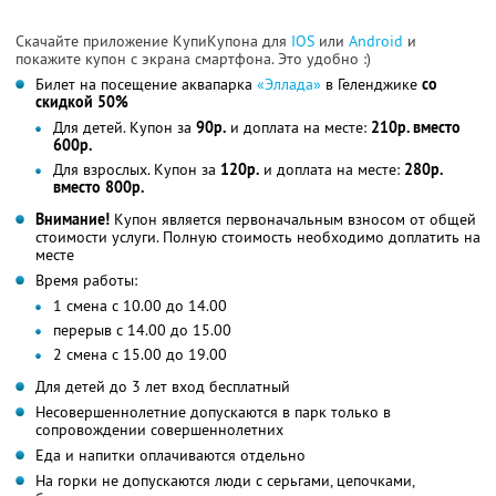
Скачайте приложение КупиКупона для
IOS
или
Android
и
покажите купон с экрана смартфона. Это удобно :)
Билет на посещение аквапарка
«Эллада»
в Геленджике
со
скидкой 50%
Для детей. Купон за
90р.
и доплата на месте:
210р. вместо
600р.
Для взрослых. Купон за
120р.
и доплата на месте:
280р.
вместо 800р.
Внимание!
Купон является первоначальным взносом от общей
стоимости услуги. Полную стоимость необходимо доплатить на
месте
Время работы:
1 смена с 10.00 до 14.00
перерыв с 14.00 до 15.00
2 смена с 15.00 до 19.00
Для детей до 3 лет вход бесплатный
Несовершеннолетние допускаются в парк только в
сопровождении совершеннолетних
Еда и напитки оплачиваются отдельно
На горки не допускаются люди с серьгами, цепочками,