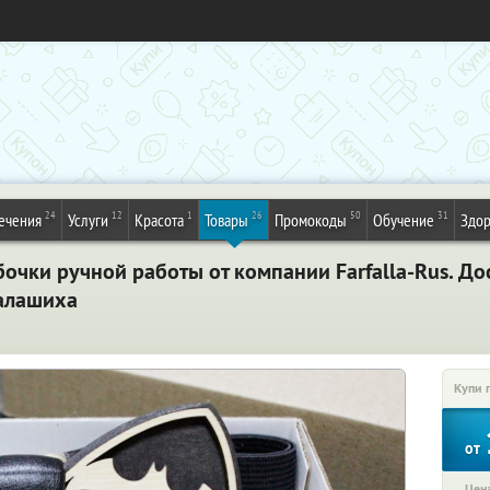
24
12
1
26
50
31
ечения
Услуги
Красота
Товары
Промокоды
Обучение
Здор
очки ручной работы от компании Farfalla-Rus. Дос
Балашиха
Купи 
от
Цена