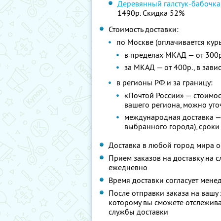
Деревянный галстук-бабочка
1490р. Скидка 52%
Стоимость доставки:
по Москве (оплачивается кур
в пределах МКАД — от 300р
за МКАД — от 400р., в зави
в регионы РФ и за границу:
«Почтой России» — стоимос
вашего региона, можно уто
международная доставка — о
выбранного города), сроки
Доставка в любой город мира о
Прием заказов на доставку на 
ежедневно
Время доставки согласует мене
После отправки заказа на вашу 
которому вы сможете отслежива
службы доставки