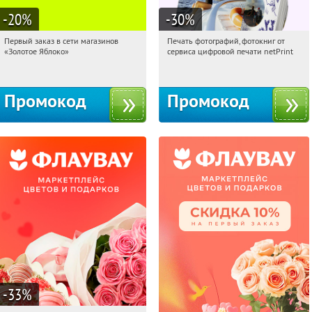
-20
%
-30
%
Первый заказ в сети магазинов
Печать фотографий, фотокниг от
20:55:16
Получи первым!
20:55:16
Получили:
4
«Золотое Яблоко»
сервиса цифровой печати netPrint
Россия
Россия
Промокод
Промокод
-33
%