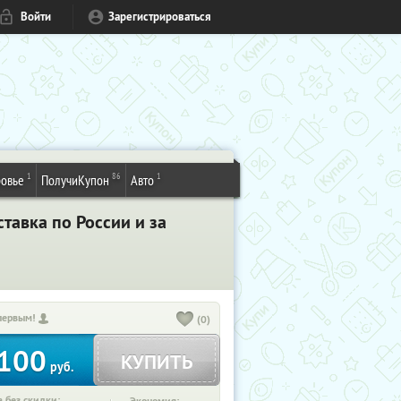
Войти
Зарегистрироваться
1
86
1
овье
ПолучиКупон
Авто
тавка по России и за
первым!
(0)
100
КУПИТЬ
руб.
 без скидки: