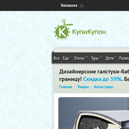
Балашиха
8
16
13
6
Все
Еда
Отели
Туры
Дети
Развл
Дизайнерские галстуки-баб
границу!
Скидка до 59%
. 
Главная
Товары
Аксессуары