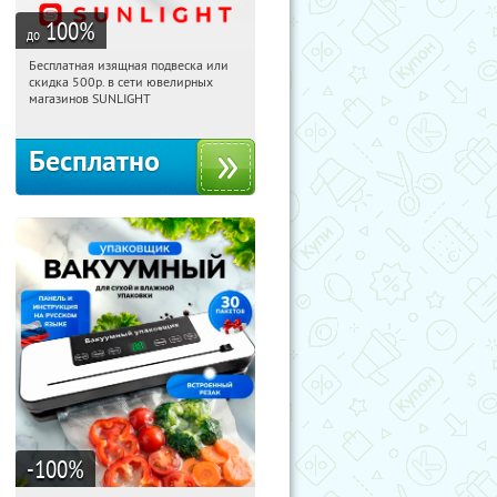
100
%
до
Бесплатная изящная подвеска или
20:55:16
Получили:
74
скидка 500р. в сети ювелирных
Россия
магазинов SUNLIGHT
Бесплатно
-100
%