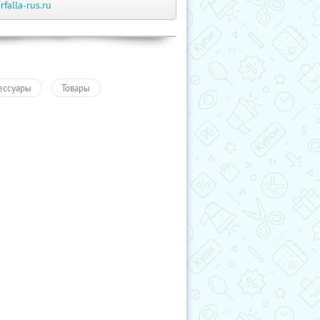
arfalla-rus.ru
ессуары
Товары