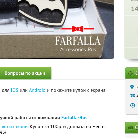
1
Вопросы по акции
К
а для
IOS
или
Android
и покажите купон с экрана
ручной работы от компании
Farfalla-Rus
чка из ткани
. Купон за 100р. и доплата на месте:
О
59%