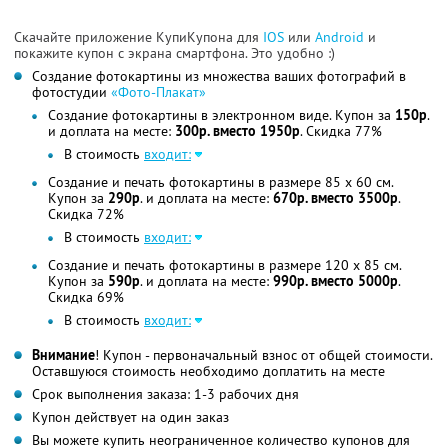
Скачайте приложение КупиКупона для
IOS
или
Android
и
покажите купон с экрана смартфона. Это удобно :)
Создание фотокартины из множества ваших фотографий в
фотостудии
«Фото-Плакат»
Создание фотокартины в электронном виде. Купон за
150р
.
и доплата на месте:
300р. вместо 1950р
. Скидка 77%
В стоимость
входит:
Создание и печать фотокартины в размере 85 x 60 см.
Купон за
290р
. и доплата на месте:
670р. вместо 3500р
.
Скидка 72%
В стоимость
входит:
Создание и печать фотокартины в размере 120 x 85 см.
Купон за
590р
. и доплата на месте:
990р. вместо 5000р
.
Скидка 69%
В стоимость
входит:
Внимание
! Купон - первоначальный взнос от общей стоимости.
Оставшуюся стоимость необходимо доплатить на месте
Срок выполнения заказа: 1-3 рабочих дня
Купон действует на один заказ
Вы можете купить неограниченное количество купонов для