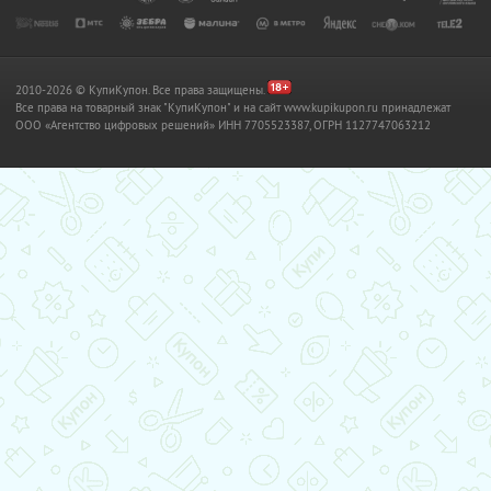
2010-2026 © КупиКупон. Все права защищены.
Все права на товарный знак "КупиКупон" и на сайт www.kupikupon.ru принадлежат
OOO «Агентство цифровых решений» ИНН 7705523387, ОГРН 1127747063212