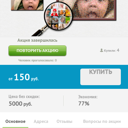
Акция завершилась
4
ПОВТОРИТЬ АКЦИЮ
Купили:
Человек проголосовало: 0
КУПИТЬ
150
от
руб.
Цена без скидки:
Экономия:
5000
77%
руб.
Основное
Адреса
Отзывы
Вопросы по акции