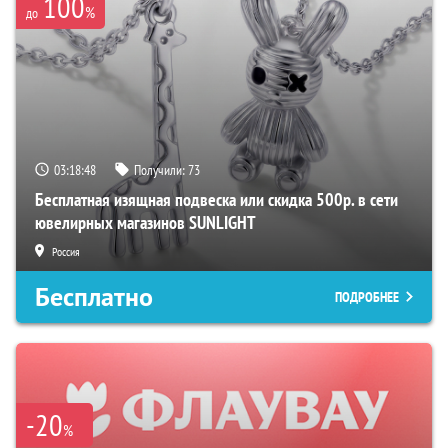
100
%
до
03:18:47
Получили:
73
Бесплатная изящная подвеска или скидка 500р. в сети
ювелирных магазинов SUNLIGHT
Россия
Бесплатно
ПОДРОБНЕЕ
-20
%