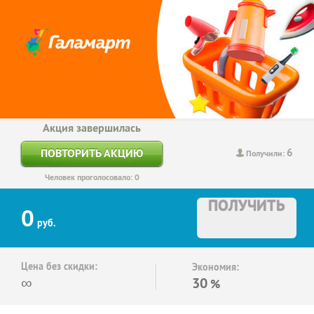
Акция завершилась
6
ПОВТОРИТЬ АКЦИЮ
Получили:
Человек проголосовало: 0
ПОЛУЧИТЬ
0
руб.
Цена без скидки:
Экономия:
∞
30
%