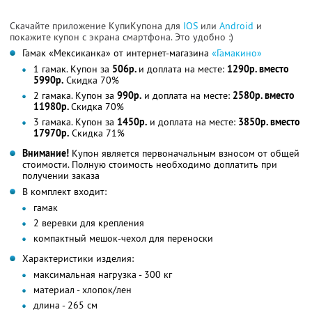
Скачайте приложение КупиКупона для
IOS
или
Android
и
покажите купон с экрана смартфона. Это удобно :)
Гамак «Мексиканка» от интернет-магазина
«Гамакино»
1 гамак. Купон за
506р.
и доплата на месте:
1290р. вместо
5990р.
Скидка 70%
2 гамака. Купон за
990р.
и доплата на месте:
2580р. вместо
11980р.
Скидка 70%
3 гамака. Купон за
1450р.
и доплата на месте:
3850р. вместо
17970р.
Скидка 71%
Внимание!
Купон является первоначальным взносом от общей
стоимости. Полную стоимость необходимо доплатить при
получении заказа
В комплект входит:
гамак
2 веревки для крепления
компактный мешок-чехол для переноски
Характеристики изделия:
максимальная нагрузка - 300 кг
материал - хлопок/лен
длина - 265 см