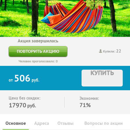
Акция завершилась
22
ПОВТОРИТЬ АКЦИЮ
Купили:
Человек проголосовало: 0
КУПИТЬ
506
от
руб.
Цена без скидки:
Экономия:
17970
71%
руб.
Основное
Адреса
Отзывы
Вопросы по акции