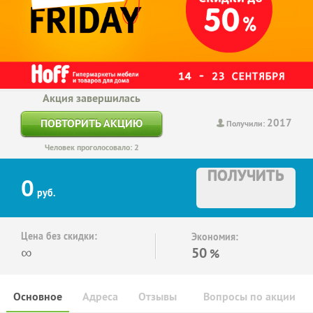
Акция завершилась
2017
ПОВТОРИТЬ АКЦИЮ
Получили:
Человек проголосовало: 2
ПОЛУЧИТЬ
0
руб.
Цена без скидки:
Экономия:
∞
50
%
Основное
Адреса
Отзывы
Вопросы по акции