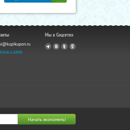
такты
Мы в Соцсетях
si@kupikupon.ru
аться с нами