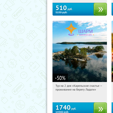
510
руб.
5190
руб.
-50
%
Тур на 2 дня «Карельское счастье —
10:36:54
Купили:
39
проживание на берегу Ладоги»
Достоевская
1740
руб.
13900
руб.