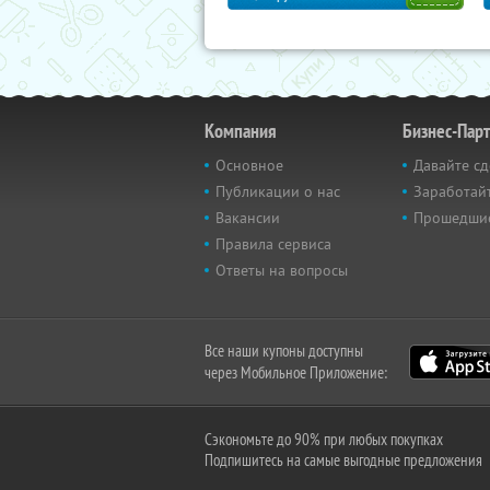
Компания
Бизнес-Пар
Основное
Давайте сд
Публикации о нас
Заработайт
Вакансии
Прошедши
Правила сервиса
Ответы на вопросы
Все наши купоны доступны
через Мобильное Приложение:
Сэкономьте до 90% при любых покупках
Подпишитесь на самые выгодные предложения