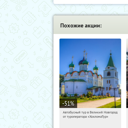
Похожие акции:
-51
%
Автобусный тур в Великий Новгород
10:36:54
Купили:
2
от туроператора «ХохломаТур»
Сенная площадь