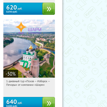
620
руб.
6290
руб.
-50
%
1-дневный тур «Псков — Изборск —
10:36:54
Купили:
12
Печоры» от компании «Шарм»
Достоевская
640
руб.
5100
руб.