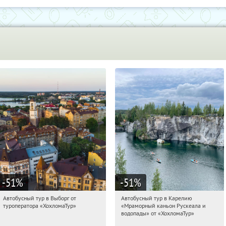
-51
%
-51
%
Автобусный тур в Выборг от
Автобусный тур в Карелию
10:36:54
Купили:
9
10:36:54
Купили:
24
туроператора «ХохломаТур»
«Мраморный каньон Рускеала и
Сенная площадь
Сенная площадь
водопады» от «ХохломаТур»