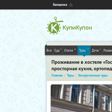
Балашиха
8
16
13
6
Все
Еда
Отели
Туры
Дети
Развл
Проживание в хостеле «Гос
просторная кухня, ортопед
Главная
Туры
Экскурсионные туры