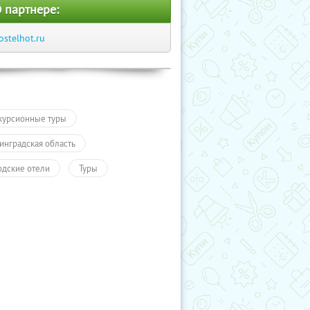
 партнере:
ostelhot.ru
курсионные туры
инградская область
одские отели
Туры