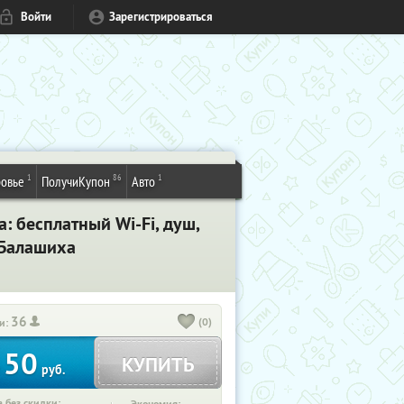
Войти
Зарегистрироваться
1
86
1
овье
ПолучиКупон
Авто
: бесплатный Wi-Fi, душ,
 Балашиха
36
(0)
и:
50
КУПИТЬ
т
руб.
 без скидки: