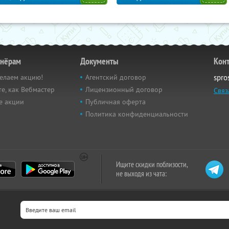
тнёрам
Документы
Кон
елаем акцию!
Агентский договор
spro
е, как Вебмастер
Лицензионный договор
Связ
е акции
Публичная оферта
Политика конфиденциальности
Ищите скидки поблизости,
не выходя из чата: