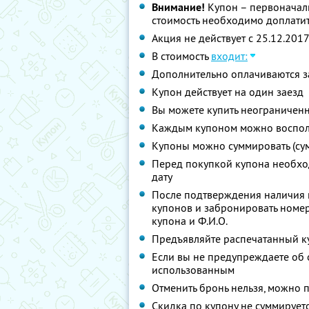
Внимание!
Купон – первоначаль
стоимость необходимо доплатит
Акция не действует с 25.12.201
В стоимость
входит:
Дополнительно оплачиваются з
Купон действует на один заезд
Вы можете купить неограниченн
Каждым купоном можно восполь
Купоны можно суммировать (су
Перед покупкой купона необхо
дату
После подтверждения наличия 
купонов и забронировать номер
купона и Ф.И.О.
Предъявляйте распечатанный к
Если вы не предупреждаете об о
использованным
Отменить бронь нельзя, можно 
Скидка по купону не суммируе