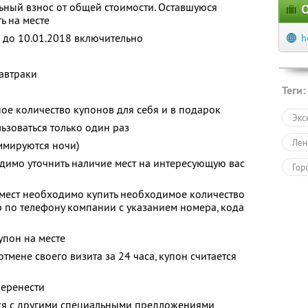
ный взнос от общей стоимости. Оставшуюся
О
ь на месте
7 до 10.01.2018 включительно
h
автраки
Теги:
ое количество купонов для себя и в подарок
Экс
зоваться только один раз
Лен
ммируются ночи)
димо уточнить наличие мест на интересующую вас
Гор
мест необходимо купить необходимое количество
 по телефону компании с указанием номера, кода
упон на месте
тмене своего визита за 24 часа, купон считается
перенести
тся с другими специальными предложениями