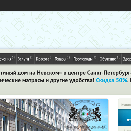
24
12
1
26
50
31
ечения
Услуги
Красота
Товары
Промокоды
Обучение
Здор
тиный дом на Невском» в центре Санкт-Петербурга
ические матрасы и другие удобства!
Скидка 50%
.
Купил
о
Цена