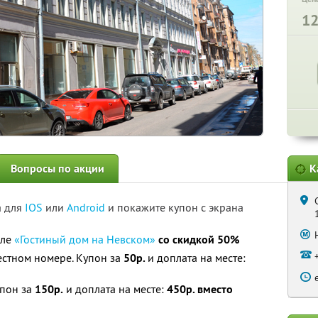
1
Вопросы по акции
К
а для
IOS
или
Android
и покажите купон с экрана
еле
«Гостиный дом на Невском»
со скидкой 50%
-местном номере. Купон за
50р.
и доплата на месте:
упон за
150р.
и доплата на месте:
450р. вместо