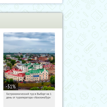
-51
%
Гастрономический тур в Выборг на 1
10:36:54
Купили:
5
день от туроператора «ХохломаТур»
Сенная площадь