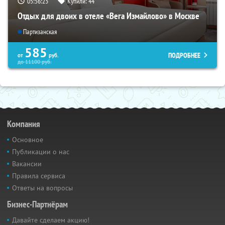
05:56:23
Купили:
44
Отдых для двоих в отеле «Вега Измайлово» в Москве
Партизанская
585
ПОДРОБНЕЕ
от
руб.
до
11100
руб.
Компания
Основное
Публикации о нас
Вакансии
Правила сервиса
Ответы на вопросы
Бизнес-Партнёрам
Давайте сделаем акцию!