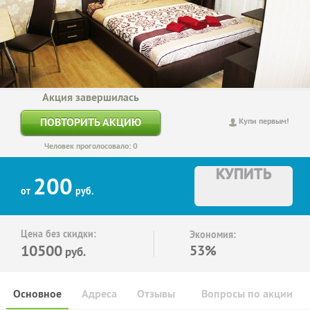
Акция завершилась
ПОВТОРИТЬ АКЦИЮ
Купи первым!
Человек проголосовало: 0
КУПИТЬ
200
от
руб.
Цена без скидки:
Экономия:
10500
53%
руб.
Основное
Адреса
Отзывы
Вопросы по акции