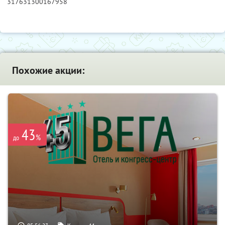
317631300167958
Похожие акции:
43
%
до