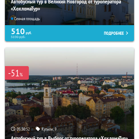
Автобусный тур в Великий Новгород от туроператора
«ХохломаТур»
Сенная площадь
510
ПОДРОБНЕЕ
руб.
5190
руб.
-51
%
05:30:50
Купили:
9
Автобусный тур в Выборг от туроператора «ХохломаТур»