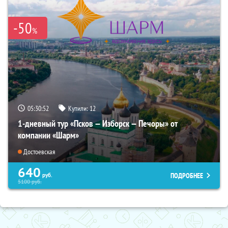
-50
%
05:30:50
Купили:
12
1-дневный тур «Псков — Изборск — Печоры» от
компании «Шарм»
Достоевская
640
ПОДРОБНЕЕ
руб.
5100
руб.