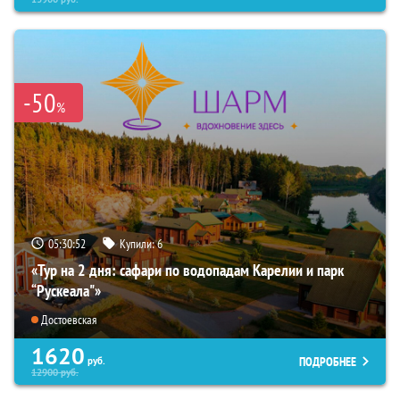
-50
%
05:30:50
Купили:
6
«Тур на 2 дня: сафари по водопадам Карелии и парк
“Рускеала"»
Достоевская
1620
ПОДРОБНЕЕ
руб.
12900
руб.