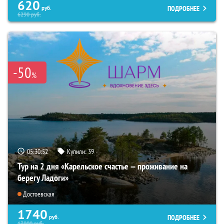
620
ПОДРОБНЕЕ
руб.
6290
руб.
-50
%
05:30:50
Купили:
39
Тур на 2 дня «Карельское счастье — проживание на
берегу Ладоги»
Достоевская
1740
ПОДРОБНЕЕ
руб.
13900
руб.