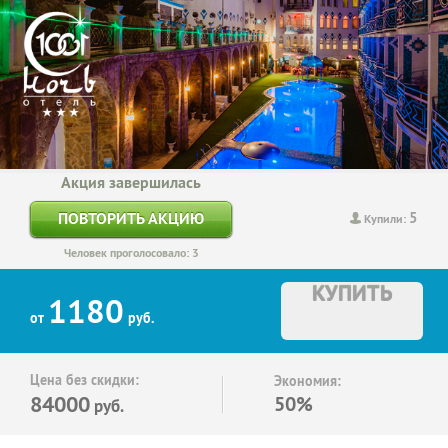
Акция завершилась
5
ПОВТОРИТЬ АКЦИЮ
Купили:
Человек проголосовало: 3
КУПИТЬ
1180
от
руб.
Цена без скидки:
Экономия:
84000
50%
руб.