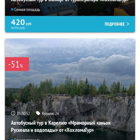
Сенная площадь
420
ПОДРОБНЕЕ
руб.
4230
руб.
-51
%
05:30:50
Купили:
24
Автобусный тур в Карелию «Мраморный каньон
Рускеала и водопады» от «ХохломаТур»
Сенная площадь