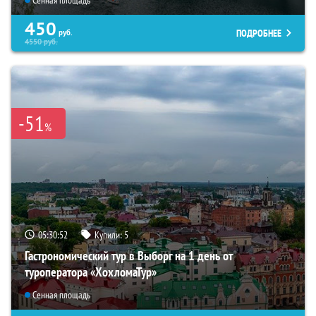
450
ПОДРОБНЕЕ
руб.
4550
руб.
-51
%
05:30:50
Купили:
5
Гастрономический тур в Выборг на 1 день от
туроператора «ХохломаТур»
Сенная площадь