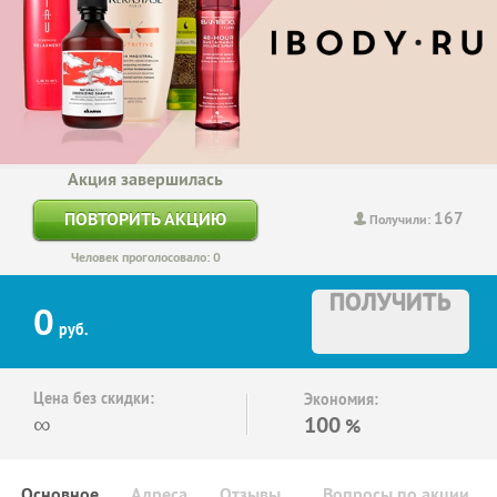
Акция завершилась
167
ПОВТОРИТЬ АКЦИЮ
Получили:
Человек проголосовало: 0
ПОЛУЧИТЬ
0
руб.
Цена без скидки:
Экономия:
∞
100
%
Основное
Адреса
Отзывы
Вопросы по акции