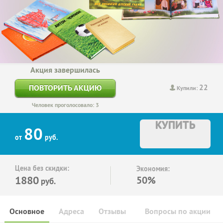
Акция завершилась
22
ПОВТОРИТЬ АКЦИЮ
Купили:
Человек проголосовало: 3
КУПИТЬ
80
от
руб.
Цена без скидки:
Экономия:
1880
50%
руб.
Основное
Адреса
Отзывы
Вопросы по акции