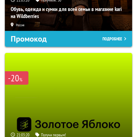
21:03:19
Получили:
30
Обувь, одежда и сумки для всей семьи в магазине kari
на Wildberries
Россия
Промокод
ПОДРОБНЕЕ
-20
%
21:03:19
Получи первым!