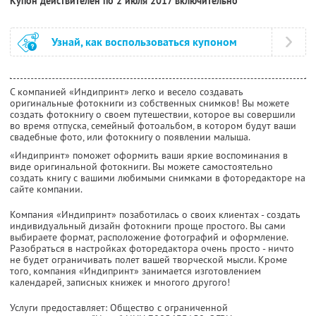
Купон действителен по 2 июля 2017 включительно
Узнай, как воспользоваться купоном
С компанией «Индипринт» легко и весело создавать
оригинальные фотокниги из собственных снимков! Вы можете
создать фотокнигу о своем путешествии, которое вы совершили
во время отпуска, семейный фотоальбом, в котором будут ваши
свадебные фото, или фотокнигу о появлении малыша.
«Индипринт» поможет оформить ваши яркие воспоминания в
виде оригинальной фотокниги. Вы можете самостоятельно
создать книгу с вашими любимыми снимками в фоторедакторе на
сайте компании.
Компания «Индипринт» позаботилась о своих клиентах ­- создать
индивидуальный дизайн фотокниги проще простого. Вы сами
выбираете формат, расположение фотографий и оформление.
Разобраться в настройках фоторедактора очень просто -­ ничто
не будет ограничивать полет вашей творческой мысли. Кроме
того, компания «Индипринт» занимается изготовлением
календарей, записных книжек и многого другого!
Услуги предоставляет: Общество с ограниченной