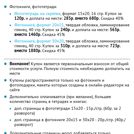
Фотокниги, фототетради
Фототетрадь на скрепке
, формат 15x20, 16 стр. Купон за
120р.
и доплата на месте:
285р. вместо 680р.
Скидка 40%
Фотокнига, формат 20x15
, твердая обложка, ламинирование
глянец, 40 стр. Купон за
240р.
и доплата на месте:
563р.
вместо 1460р.
Скидка 45%
Фотокнига, формат 30x20
, твердая обложка, ламинирование
глянец, 40 стр. Купон за
310р.
и доплата на месте:
723р.
вместо 1880р.
Скидка 45%
Внимание!
Купон является первоначальным взносом от общей
стоимости услуги. Полную стоимость необходимо доплатить на
месте
Купоны распространяются только на фотокниги и
фотоподарки, макеты которых созданы в онлайн-редакторе на
сайте
Дополнительно оплачивается (при желании), большее
количество страниц в тетрадях и книгах:
доп. страницы в фототетради 15x20 - 15р./стр. (60р. за 2
разворота)
доп. страница в фотокниге 20x15 и 30x20 - 20р./стр. (40р./
разворот)
Дополнительные страницы могут добавляться только