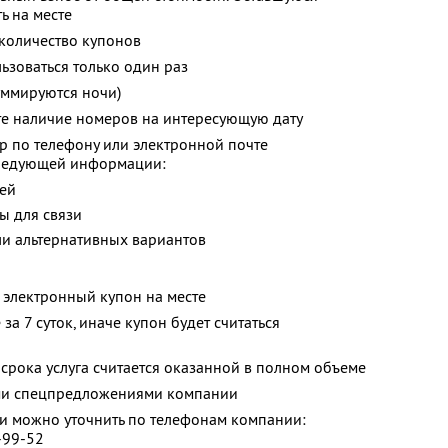
ь на месте
количество купонов
зоваться только один раз
уммируются ночи)
те наличие номеров на интересующую дату
р по телефону или электронной почте
следующей информации:
тей
ы для связи
ли альтернативных вариантов
 электронный купон на месте
за 7 суток, иначе купон будет считаться
срока услуга считается оказанной в полном объеме
ими спецпредложениями компании
 можно уточнить по телефонам компании:
-99-52