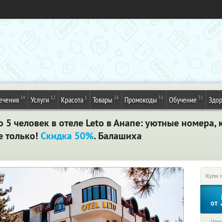
24
12
1
26
51
31
ечения
Услуги
Красота
Товары
Промокоды
Обучение
Здор
о 5 человек в отеле Leto в Анапе: уютные номера,
е только!
Скидка 50%
. Балашиха
Купи 
от
Цена