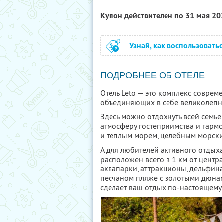
Купон действителен по 31 мая 2
Узнай, как воспользовать
ПОДРОБНЕЕ ОБ ОТЕЛЕ
Отель Leto — это комплекс соврем
объединяющих в себе великолепн
Здесь можно отдохнуть всей семье
атмосферу гостеприимства и гармо
и теплым морем, целебным морски
А для любителей активного отдыха
расположен всего в 1 км от центра
аквапарки, аттракционы, дельфина
песчаном пляже с золотыми дюнам
сделает ваш отдых по-настоящем