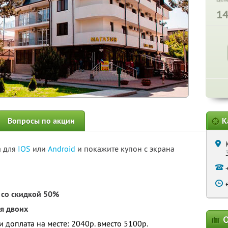
1
Вопросы по акции
К
а для
IOS
или
Android
и покажите купон с экрана
е со скидкой 50%
я двоих
О
 и доплата на месте: 2040р. вместо 5100р.