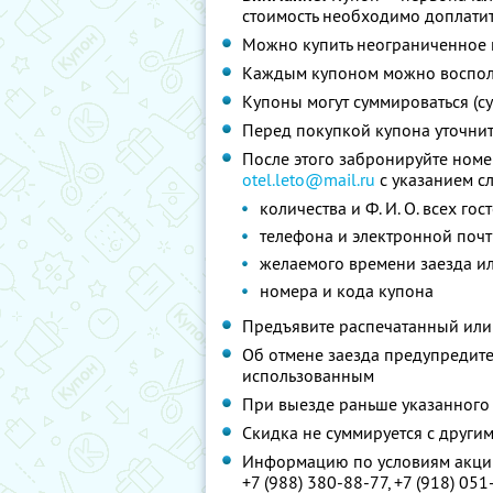
стоимость необходимо доплатит
Можно купить неограниченное 
Каждым купоном можно восполь
Купоны могут суммироваться (с
Перед покупкой купона уточни
После этого забронируйте номе
otel.leto@mail.ru
с указанием 
количества и
Ф. И. О.
всех гос
телефона и электронной почт
желаемого времени заезда и
номера и кода купона
Предъявите распечатанный или
Об отмене заезда предупредите 
использованным
При выезде раньше указанного 
Скидка не суммируется с друг
Информацию по условиям акции
+7 (988) 380-88-77
,
+7 (918) 051