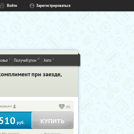
Войти
Зарегистрироваться
1
87
1
овье
ПолучиКупон
Авто
 комплимент при заезде,
первым!
(0)
510
КУПИТЬ
руб.
 без скидки: