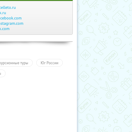
telleto.ru
k.ru
acebook.com
nstagram.com
k.com
курсионные туры
Юг России
ы