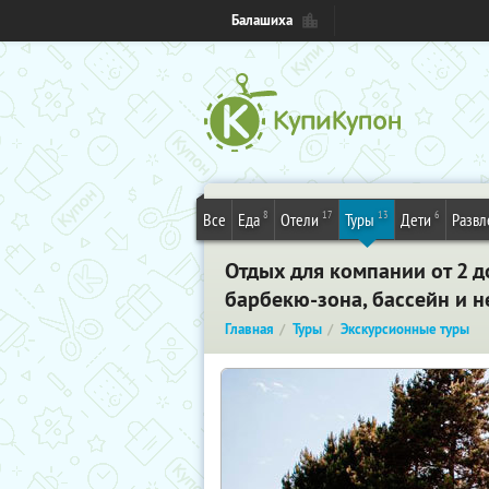
Балашиха
8
17
13
6
Все
Еда
Отели
Туры
Дети
Развл
Отдых для компании от 2 д
барбекю-зона, бассейн и н
Главная
Туры
Экскурсионные туры