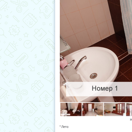
Н
* Лето