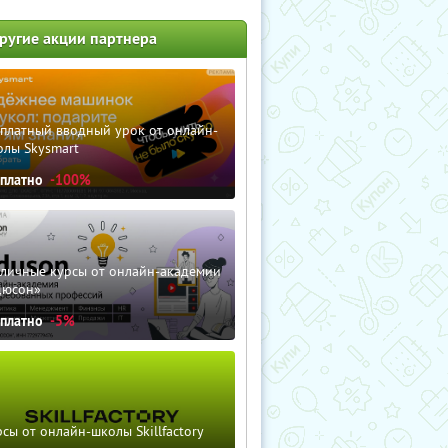
ругие акции партнера
сплатный вводный урок от онлайн-
олы Skysmart
сплатно
-100%
зличные курсы от онлайн-академии
дюсон»
сплатно
-5%
сы от онлайн-школы Skillfactory