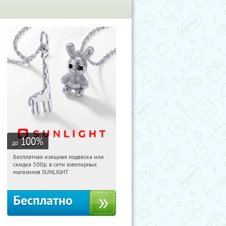
100
%
до
Бесплатная изящная подвеска или
08:57:37
Получили:
73
скидка 500р. в сети ювелирных
Россия
магазинов SUNLIGHT
Бесплатно