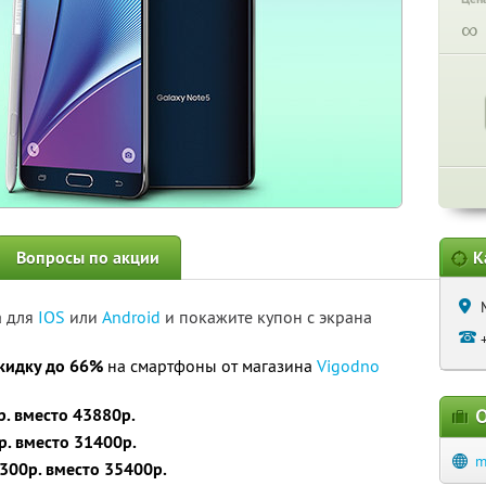
∞
Вопросы по акции
К
а для
IOS
или
Android
и покажите купон с экрана
кидку до 66%
на смартфоны от магазина
Vigodno
. вместо 43880р.
О
р. вместо 31400р.
m
300р. вместо 35400р.