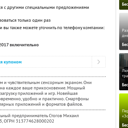
Бе
тся с другими специальными предложениями
оваться только один раз
 вы также можете уточнить по телефону компании:
Ра
дне
 2017 включительно
Бе
ся купоном
Люб
тра
м и чувствительным сенсорным экраном. Они
Бе
т на каждое ваше прикосновение. Мощный
загрузку приложений и игр. Новейшая
современно, удобно и практично. Смартфоны
лярных приложений и форматов файлов.
Пер
льный предприниматель Стогов Михаил
«З
3
, ОГРН 313774628000202
Бе