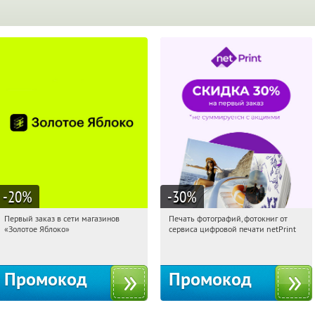
-20
%
-30
%
Первый заказ в сети магазинов
Печать фотографий, фотокниг от
08:57:37
Получи первым!
08:57:37
Получили:
4
«Золотое Яблоко»
сервиса цифровой печати netPrint
Россия
Россия
Промокод
Промокод