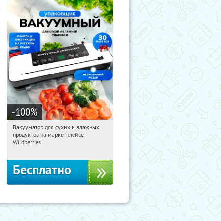
-100
%
Вакууматор для сухих и влажных
08:57:37
Получили:
180
продуктов на маркетплейсе
Россия
Wildberries
Бесплатно