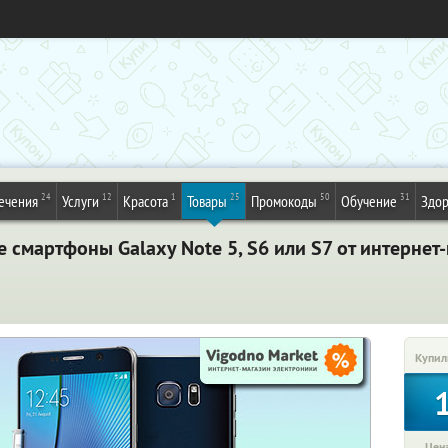
24
12
1
25
50
31
ечения
Услуги
Красота
Товары
Промокоды
Обучение
Здор
смартфоны Galaxy Note 5, S6 или S7 от интернет-
Купил
Цена