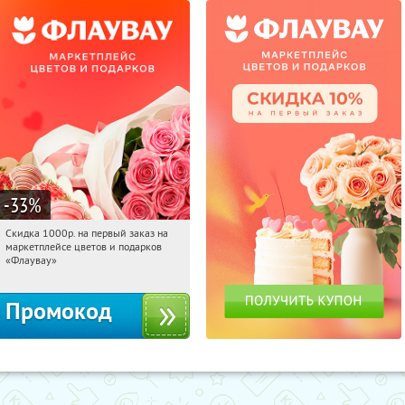
-33
%
Скидка 1000р. на первый заказ на
08:57:37
Получили:
18
маркетплейсе цветов и подарков
Россия
«Флаувау»
Промокод