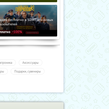
дней бесплатно в START для новых
льзователей
сплатно
-100%
ктроника
Аксессуары
ары
Подарки, сувениры