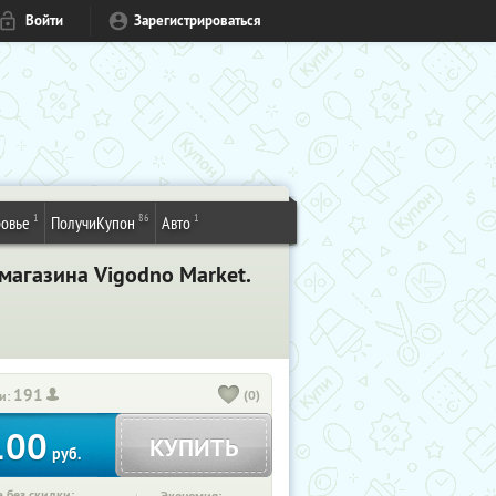
Войти
Зарегистрироваться
1
86
1
овье
ПолучиКупон
Авто
магазина Vigodno Market.
191
(0)
и:
100
КУПИТЬ
руб.
 без скидки: