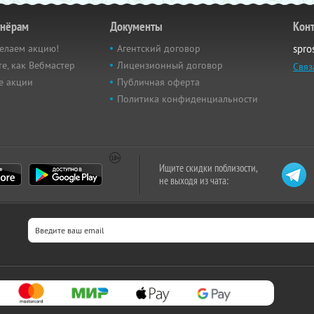
тнёрам
Документы
Кон
елаем акцию!
Агентский договор
spro
е, как Вебмастер
Лицензионный договор
Связ
е акции
Публичная оферта
Политика конфиденциальности
Ищите скидки поблизости,
не выходя из чата: