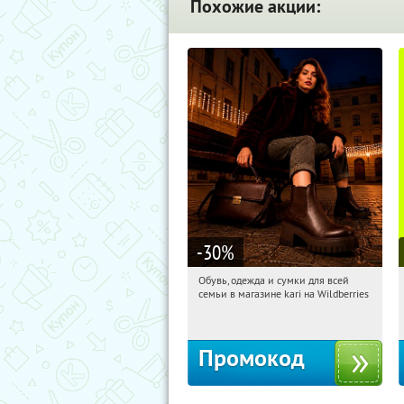
Похожие акции:
-30
%
Обувь, одежда и сумки для всей
08:57:37
Получили:
30
семьи в магазине kari на Wildberries
Россия
Промокод