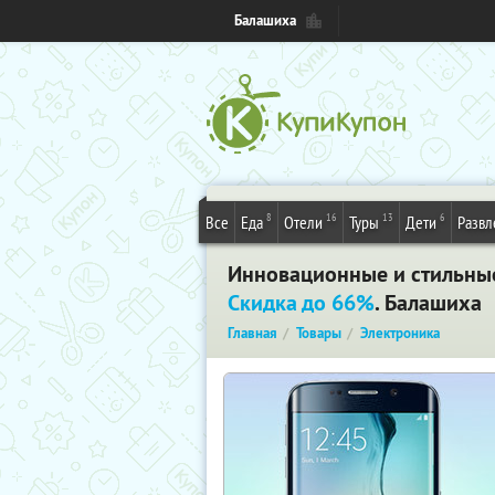
Балашиха
8
16
13
6
Все
Еда
Отели
Туры
Дети
Развл
Инновационные и стильные 
Скидка до 66%
. Балашиха
Главная
Товары
Электроника