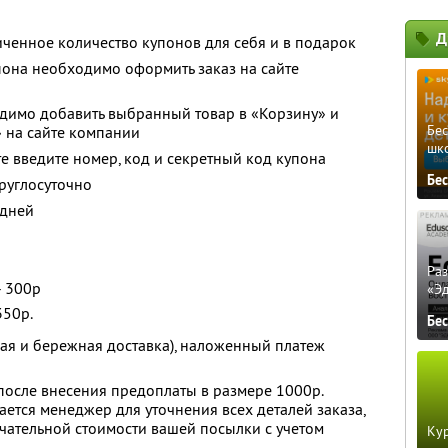
Д
ченное количество купонов для себя и в подарок
пона необходимо оформить заказ на сайте
димо добавить выбранный товар в «Корзину» и
Бе
 на сайте компании
шк
е введите номер, код и секретный код купона
Бе
руглосуточно
 дней
Ра
- 300р
«Э
350р.
Бе
рая и бережная доставка), наложенный платеж
после внесения предоплаты в размере 1000р.
ается менеджер для уточнения всех деталей заказа,
нчательной стоимости вашей посылки с учетом
Кур