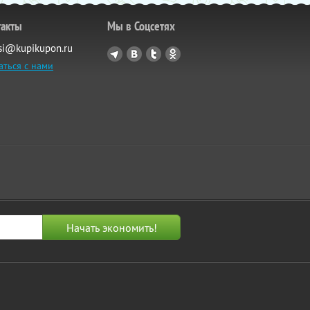
такты
Мы в Соцсетях
si@kupikupon.ru
аться с нами