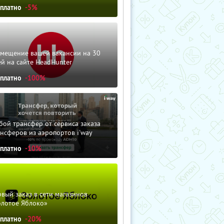
сплатно
-5%
змещение вашей вакансии на 30
й на сайте HeadHunter
сплатно
-100%
ой трансфер от сервиса заказа
нсферов из аэропортов i'way
сплатно
-10%
вый заказ в сети магазинов
олотое Яблоко»
сплатно
-20%