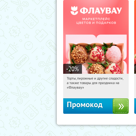
-20
%
Торты, пирожные и другие сладости,
08:57:37
Получили:
6
а также товары для праздника на
Россия
«Флаувау»
Промокод