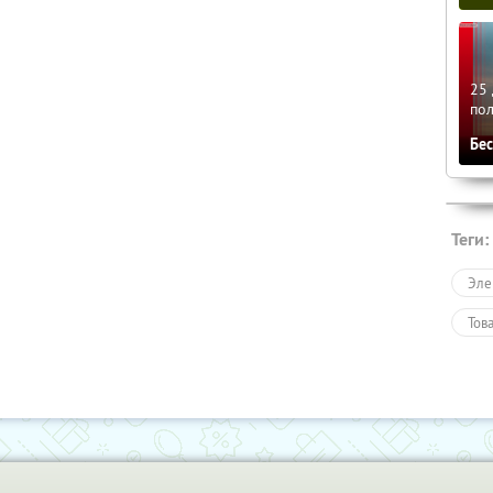
25 
по
Бе
Теги:
Эле
Тов