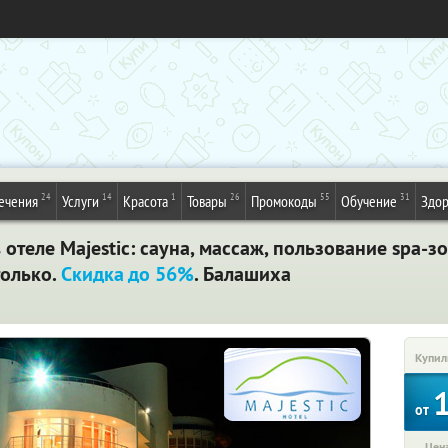
24
14
1
26
55
31
ечения
Услуги
Красота
Товары
Промокоды
Обучение
Здор
отеле Majestic: сауна, массаж, пользование spa-зо
только.
Скидка до 56%
. Балашиха
Купил
от
Цена