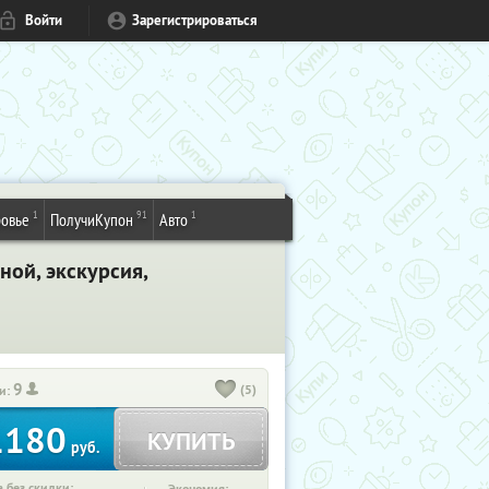
Войти
Зарегистрироваться
1
91
1
овье
ПолучиКупон
Авто
ной, экскурсия,
9
(5)
и:
1180
КУПИТЬ
руб.
 без скидки: