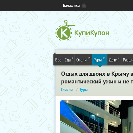
Балашиха
9
17
13
6
Все
Еда
Отели
Туры
Дети
Развл
Отдых для двоих в Крыму в 
романтический ужин и не 
Главная
Туры