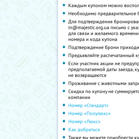
Каждым купоном можно восполь
Необходимо предварительное 
Для подтверждения бронирован
in@majestic.org.ua письмо с указ
для связи и желаемого времени 
номера и кода купона
Подтверждение брони приходит
Предъявляйте распечатанный к
Если участник акции не предупр
предполагаемой даты заезда, к
не возвращаются
Проживание с животными зап
Скидка по купону не суммируе
компании
Номер «Стандарт»
Номер «Полулюкс»
Номер «Люкс»
Как добраться
Также вы можете приобрести к