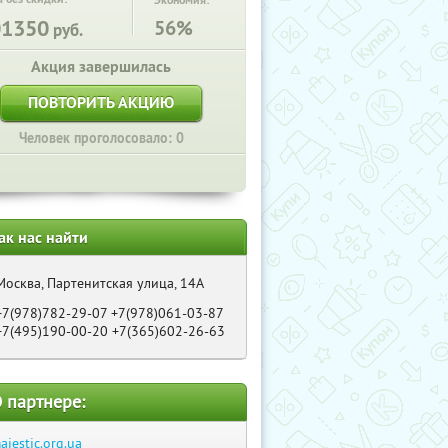
Экономия:
01350
56%
руб.
Акция завершилась
ПОВТОРИТЬ АКЦИЮ
Человек проголосовало: 0
ак нас найти
Москва, Партенитская улица, 14А
+7(978)782-29-07 +7(978)061-03-87
+7(495)190-00-20 +7(365)602-26-63
 партнере:
ajestic.org.ua