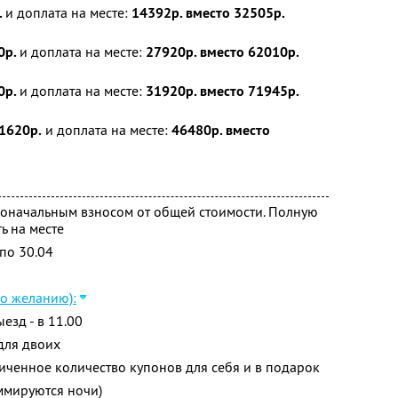
.
и доплата на месте:
14392р. вместо 32505р.
0р.
и доплата на месте:
27920р. вместо 62010р.
0р.
и доплата на месте:
31920р. вместо 71945р.
1620р.
и доплата на месте:
46480р. вместо
воначальным взносом от общей стоимости. Полную
ь на месте
по 30.04
по желанию):
ыезд - в 11.00
для двоих
ченное количество купонов для себя и в подарок
ммируются ночи)