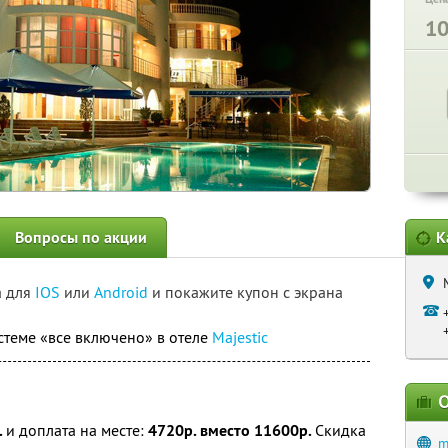
1
Вопросы по акции
К
а для
IOS
или
Android
и покажите купон с экрана
стеме «все включено» в отеле
Majestic
О
.
и доплата на месте:
4720р. вместо 11600р.
Скидка
m