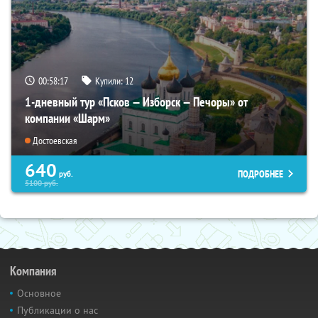
00:58:16
Купили:
12
1-дневный тур «Псков — Изборск — Печоры» от
компании «Шарм»
Достоевская
640
ПОДРОБНЕЕ
руб.
5100
руб.
Компания
Основное
Публикации о нас