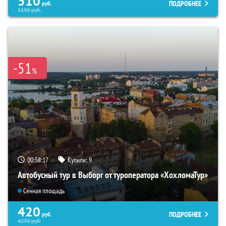
510
ПОДРОБНЕЕ
руб.
5190
руб.
-51
%
00:58:16
Купили:
9
Автобусный тур в Выборг от туроператора «ХохломаТур»
Сенная площадь
420
ПОДРОБНЕЕ
руб.
4230
руб.