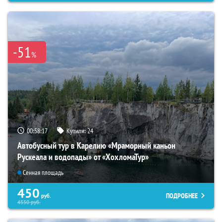
-51
%
00:58:16
Купили:
24
Автобусный тур в Карелию «Мраморный каньон
Рускеала и водопады» от «ХохломаТур»
Сенная площадь
450
ПОДРОБНЕЕ
руб.
4550
руб.