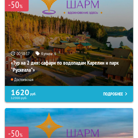
-50
%
00:58:16
Купили:
6
«Тур на 2 дня: сафари по водопадам Карелии и парк
“Рускеала"»
Достоевская
1620
ПОДРОБНЕЕ
руб.
12900
руб.
-50
%