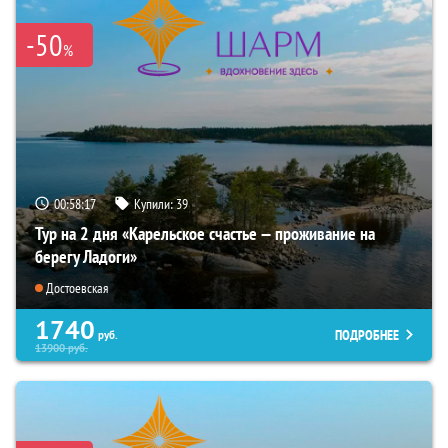
-50
%
00:58:16
Купили:
39
Тур на 2 дня «Карельское счастье — проживание на
берегу Ладоги»
Достоевская
1740
ПОДРОБНЕЕ
руб.
13900
руб.