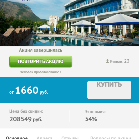
Акция завершилась
23
ПОВТОРИТЬ АКЦИЮ
Купили:
Человек проголосовало: 1
КУПИТЬ
1660
от
руб.
Цена без скидки:
Экономия:
208549
54%
руб.
Основное
Адреса
Отзывы
Вопросы по акции