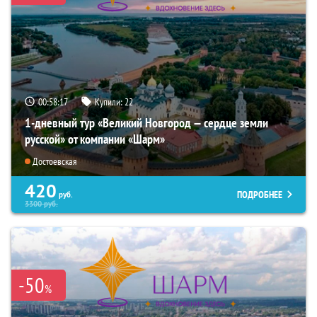
00:58:16
Купили:
22
1-дневный тур «Великий Новгород — сердце земли
русской» от компании «Шарм»
Достоевская
420
ПОДРОБНЕЕ
руб.
3300
руб.
-50
%