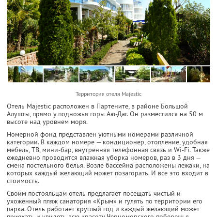
Территория отеля Majestic
Отель Majestic расположен в Партените, в районе Большой
Алушты, прямо у подножья горы Аю-Даг. Он разместился на 50 м
высоте над уровнем моря.
Номерной фонд представлен уютными номерами различной
категории. В каждом номере — кондиционер, отопление, удобная
мебель, ТВ, мини-бар, внутренняя телефонная связь и Wi-Fi. Также
ежедневно проводится влажная уборка номеров, раз в 3 дня —
смена постельного белья. Возле бассейна расположены лежаки, на
которых каждый желающий может позагорать. И все это входит в
стоимость.
Своим постояльцам отель предлагает посещать чистый и
ухоженный пляж санатория «Крым» и гулять по территории его
парка. Отель работает круглый год и каждый желающий может
приехать и увидеть всю красоту Черноморского побережья.