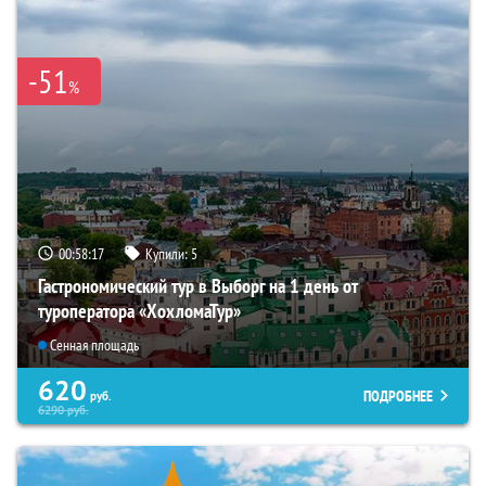
-51
%
00:58:16
Купили:
5
Гастрономический тур в Выборг на 1 день от
туроператора «ХохломаТур»
Сенная площадь
620
ПОДРОБНЕЕ
руб.
6290
руб.