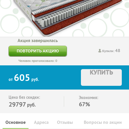
Акция завершилась
48
ПОВТОРИТЬ АКЦИЮ
Купили:
Человек проголосовало: 0
КУПИТЬ
605
от
руб.
Цена без скидки:
Экономия:
29797
67%
руб.
Основное
Адреса
Отзывы
Вопросы по акции