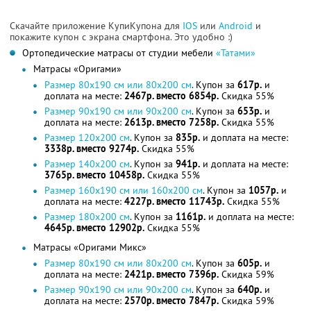
Скачайте приложение КупиКупона для
IOS
или
Android
и
покажите купон с экрана смартфона. Это удобно :)
Ортопедические матрасы от студии мебели
«Татами»
Матрасы «Оригами»
Размер 80х190 cм или 80х200 см
. Купон за
617р.
и
доплата на месте:
2467р. вместо 6854р.
Скидка 55%
Размер 90х190 cм или 90х200 см
. Купон за
653р.
и
доплата на месте:
2613р. вместо 7258р.
Скидка 55%
Размер 120х200 см
. Купон за
835р.
и доплата на месте:
3338р. вместо 9274р.
Скидка 55%
Размер 140х200 см
. Купон за
941р.
и доплата на месте:
3765р. вместо 10458р.
Скидка 55%
Размер 160х190 cм или 160х200 см
. Купон за
1057р.
и
доплата на месте:
4227р. вместо 11743р.
Скидка 55%
Размер 180х200 см
. Купон за
1161р.
и доплата на месте:
4645р. вместо 12902р.
Скидка 55%
Матрасы «Оригами Микс»
Размер 80х190 cм или 80х200 см
. Купон за
605р.
и
доплата на месте:
2421р. вместо 7396р.
Скидка 59%
Размер 90х190 cм или 90х200 см
. Купон за
640р.
и
доплата на месте:
2570р. вместо 7847р.
Скидка 59%