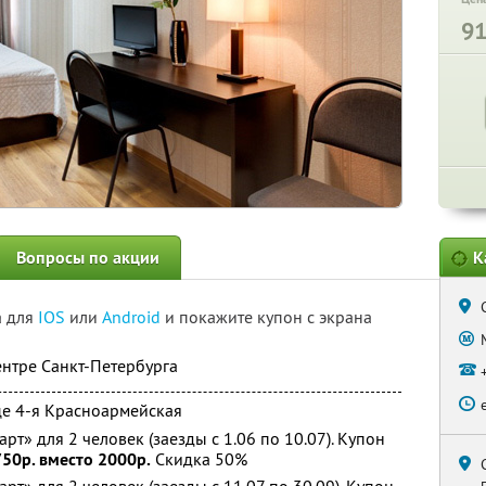
9
Вопросы по акции
К
а для
IOS
или
Android
и покажите купон с экрана
нтре Санкт-Петербурга
це 4-я Красноармейская
рт» для 2 человек (заезды с 1.06 по 10.07). Купон
750р. вместо 2000р.
Скидка 50%