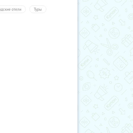
одские отели
Туры