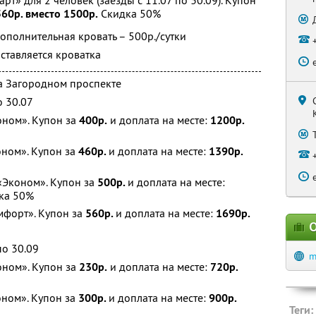
рт» для 2 человек (заезды с 11.07 по 30.09). Купон
560р. вместо 1500р.
Скидка 50%
ополнительная кровать – 500р./сутки
ставляется кроватка
а Загородном проспекте
о 30.07
оном». Купон за
400р.
и доплата на месте:
1200р.
оном». Купон за
460р.
и доплата на месте:
1390р.
«Эконом». Купон за
500р.
и доплата на месте:
ка 50%
мфорт». Купон за
560р.
и доплата на месте:
1690р.
О
по 30.09
m
оном». Купон за
230р.
и доплата на месте:
720р.
ном». Купон за
300р.
и доплата на месте:
900р.
Теги: