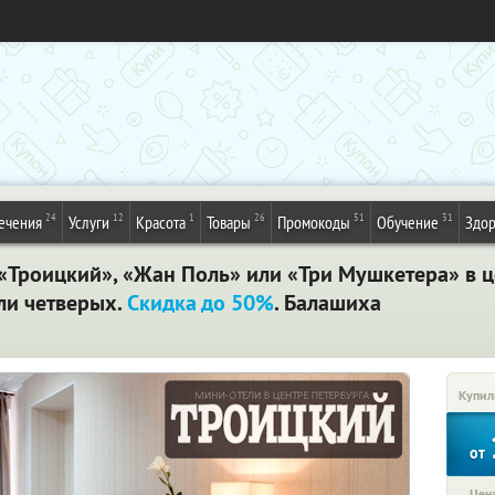
24
12
1
26
51
31
ечения
Услуги
Красота
Товары
Промокоды
Обучение
Здор
«Троицкий», «Жан Поль» или «Три Мушкетера» в ц
или четверых.
Скидка до 50%
. Балашиха
Купил
от
Цена