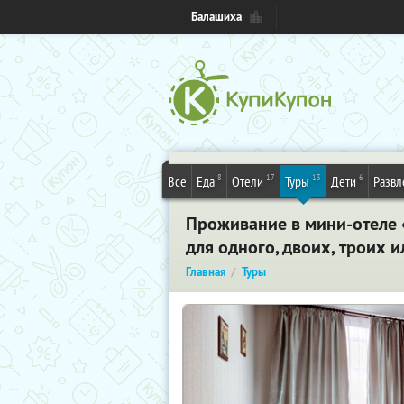
Балашиха
8
17
13
6
Все
Еда
Отели
Туры
Дети
Развл
Проживание в мини-отеле 
для одного, двоих, троих 
Главная
Туры