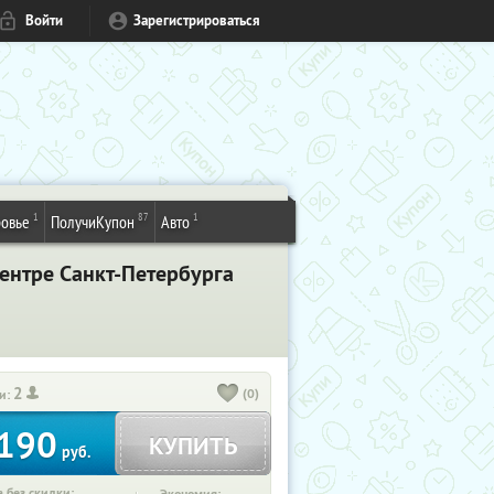
Войти
Зарегистрироваться
1
87
1
овье
ПолучиКупон
Авто
ентре Санкт-Петербурга
2
(0)
и:
190
КУПИТЬ
руб.
 без скидки: