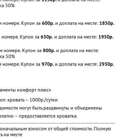
ка 50%
м номере. Купон за
600р.
и доплата на месте:
1850р.
м номере. Купон за
650р.
и доплата на месте:
1950р.
м номере. Купон за
800р.
и доплата на месте:
ка 50%
м номере. Купон за
970р.
и доплата на месте:
2930р.
таменты комфорт плюс»
п. кровать – 1000р./сутки
одимости могут быть раздвинуты и объединены
сплатно – предоставляется кроватка
воначальным взносом от общей стоимости. Полную
ь на месте