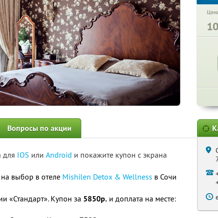
Цена
1
Вопросы по акции
К
а для
IOS
или
Android
и покажите купон с экрана
 на выбор в отеле
Mishilen Detox & Wellness
в Сочи
ии «Стандарт». Купон за
5850р.
и доплата на месте: