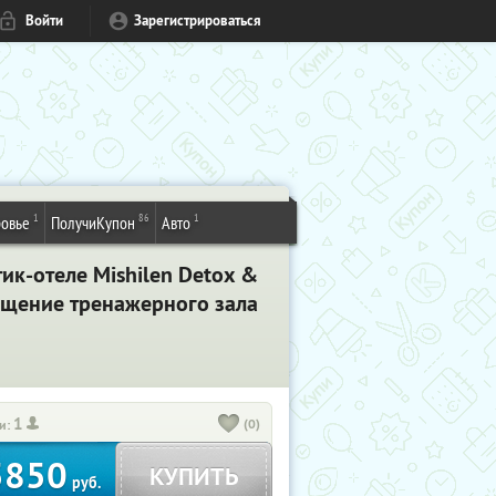
Войти
Зарегистрироваться
1
86
1
овье
ПолучиКупон
Авто
ик-отеле Mishilen Detox &
сещение тренажерного зала
1
(0)
и:
5850
КУПИТЬ
руб.