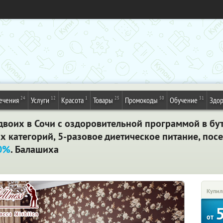
24
12
1
25
50
31
ечения
Услуги
Красота
Товары
Промокоды
Обучение
Здор
двоих в Сочи с оздоровительной программой в бут
х категорий, 5-разовое диетическое питание, по
0%
. Балашиха
Купил
от