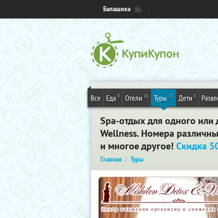
Балашиха
8
16
13
6
Все
Еда
Отели
Туры
Дети
Развл
Spa-отдых для одного или 
Wellness. Номера различны
и многое другое!
Скидка 5
Главная
Туры