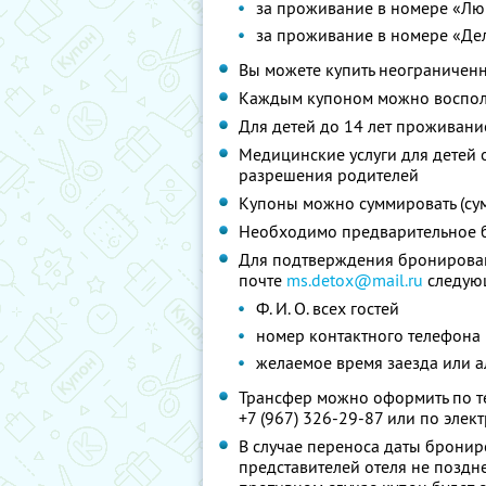
за проживание в номере «Люк
за проживание в номере «Дел
Вы можете купить неограниченн
Каждым купоном можно восполь
Для детей до 14 лет проживани
Медицинские услуги для детей о
разрешения родителей
Купоны можно суммировать (су
Необходимо предварительное 
Для подтверждения бронирован
почте
ms.detox@mail.ru
следую
Ф. И. О. всех гостей
номер контактного телефона 
желаемое время заезда или 
Трансфер можно оформить по тел
+7 (967) 326-29-87 или по эле
В случае переноса даты брони
представителей отеля не поздне