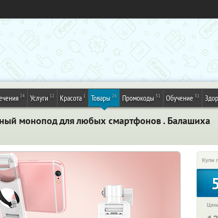
24
12
1
26
51
31
ечения
Услуги
Красота
Товары
Промокоды
Обучение
Здор
ный монопод для любых смартфонов . Балашиха
Купи 
Цена