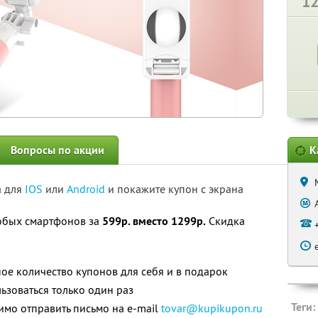
1
Вопросы по акции
К
а для
IOS
или
Android
и покажите купон с экрана
юбых смартфонов за
599р. вместо 1299р.
Скидка
ое количество купонов для себя и в подарок
зоваться только один раз
Теги:
мо отправить письмо на e-mail
tovar@kupikupon.ru