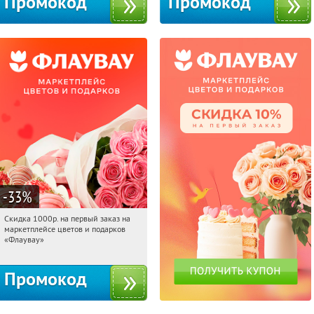
Промокод
Промокод
-33
%
Скидка 1000р. на первый заказ на
06:15:48
Получили:
18
маркетплейсе цветов и подарков
Россия
«Флаувау»
Промокод