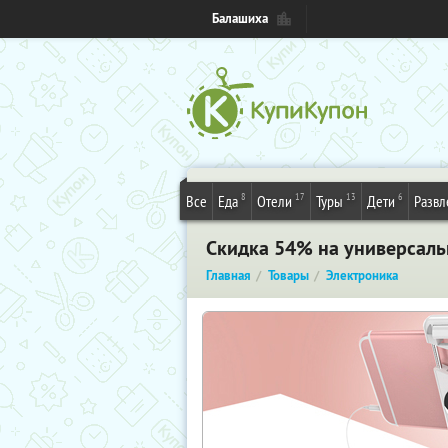
Балашиха
8
17
13
6
Все
Еда
Отели
Туры
Дети
Развл
Скидка 54% на универсаль
Главная
Товары
Электроника