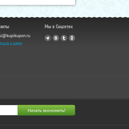
такты
Мы в Соцсетях
si@kupikupon.ru
аться с нами