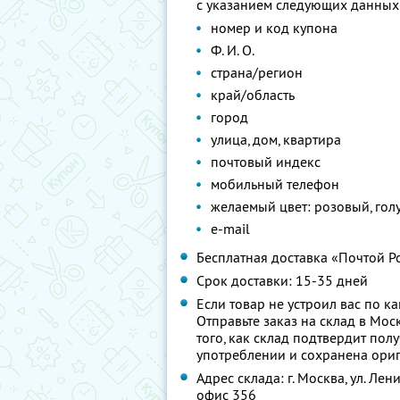
с указанием следующих данных
номер и код купона
Ф. И. О.
страна/регион
край/область
город
улица, дом, квартира
почтовый индекс
мобильный телефон
желаемый цвет: розовый, голу
e-mail
Бесплатная доставка «Почтой Р
Срок доставки: 15-35 дней
Если товар не устроил вас по к
Отправьте заказ на склад в Мос
того, как склад подтвердит пол
употреблении и сохранена ориг
Адрес склада: г. Москва, ул. Лен
офис 356