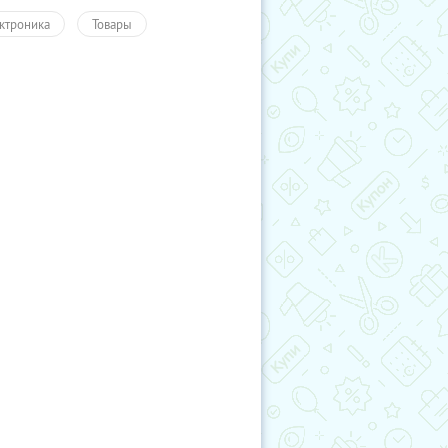
ктроника
Товары