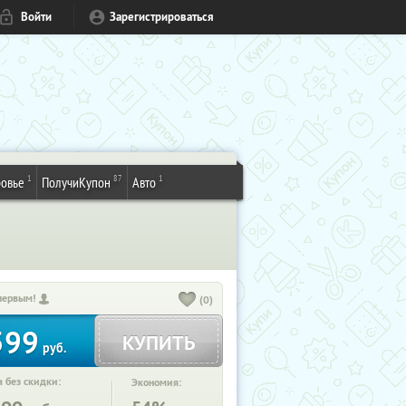
Войти
Зарегистрироваться
1
87
1
овье
ПолучиКупон
Авто
первым!
(0)
599
КУПИТЬ
руб.
 без скидки:
Экономия: