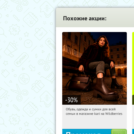
Похожие акции:
-30
%
Обувь, одежда и сумки для всей
06:15:48
Получили:
31
семьи в магазине kari на Wildberries
Россия