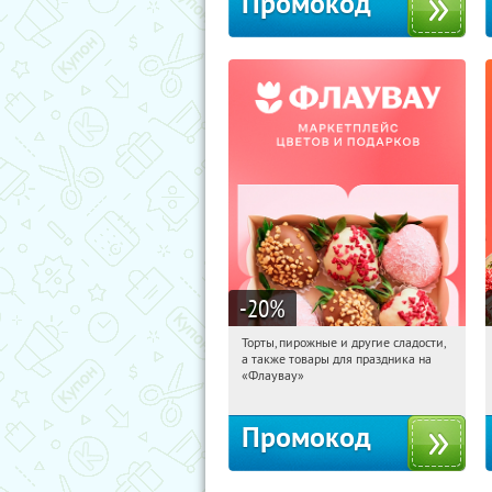
Промокод
-20
%
Торты, пирожные и другие сладости,
06:15:48
Получили:
6
а также товары для праздника на
Россия
«Флаувау»
Промокод