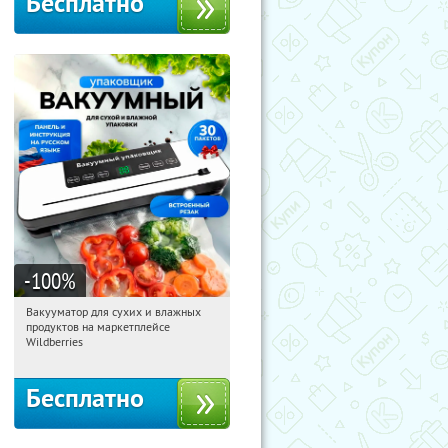
Бесплатно
-100
%
Вакууматор для сухих и влажных
06:15:48
Получили:
186
продуктов на маркетплейсе
Россия
Wildberries
Бесплатно