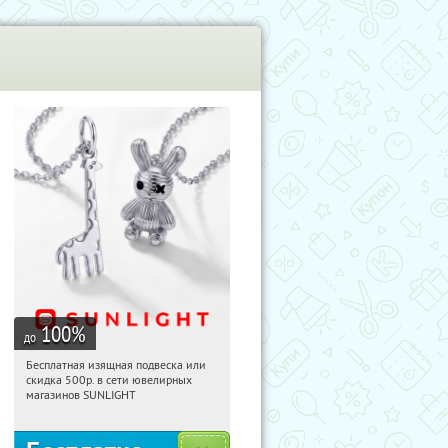
100
%
до
Бесплатная изящная подвеска или
06:15:48
Получили:
74
скидка 500р. в сети ювелирных
Россия
магазинов SUNLIGHT