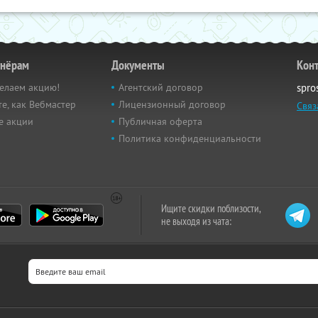
тнёрам
Документы
Кон
елаем акцию!
Агентский договор
spro
е, как Вебмастер
Лицензионный договор
Связ
е акции
Публичная оферта
Политика конфиденциальности
Ищите скидки поблизости,
не выходя из чата: