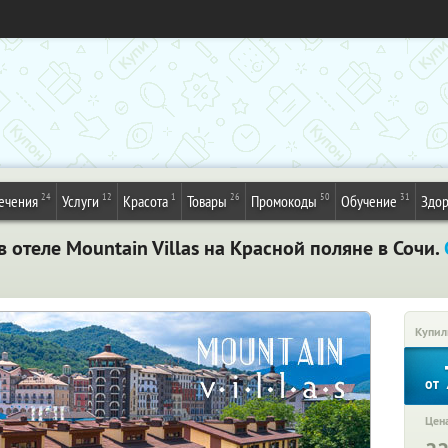
24
12
1
26
50
31
ечения
Услуги
Красота
Товары
Промокоды
Обучение
Здор
в отеле Mountain Villas на Красной поляне в Сочи.
Купил
от
Цена