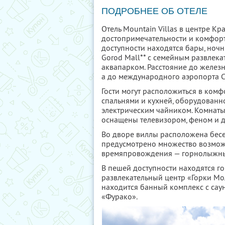
ПОДРОБНЕЕ ОБ ОТЕЛЕ
Отель Mountain Villas в центре К
достопримечательности и комфор
доступности находятся бары, ночн
Gorod Mall** с семейным развлека
аквапарком. Расстояние до железн
а до международного аэропорта С
Гости могут расположиться в комф
спальнями и кухней, оборудованн
электрическим чайником. Комнат
оснащены телевизором, феном и до
Во дворе виллы расположена бесе
предусмотрено множество возмож
времяпровождения — горнолыжные 
В пешей доступности находятся г
развлекательный центр «Горки Мо
находится банный комплекс с саун
«Фурако».