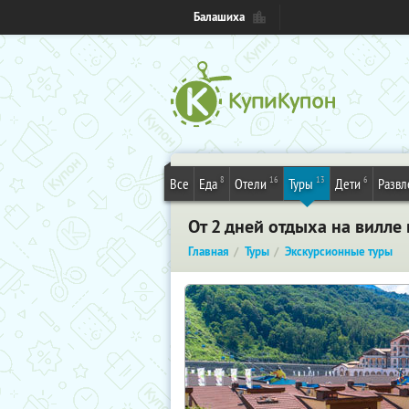
Балашиха
8
16
13
6
Все
Еда
Отели
Туры
Дети
Развл
От 2 дней отдыха на вилле 
Главная
Туры
Экскурсионные туры