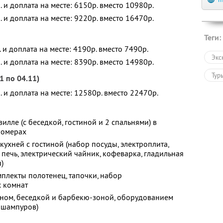
. и доплата на месте: 6150р. вместо 10980р.
. и доплата на месте: 9220р. вместо 16470р.
Теги:
. и доплата на месте: 4190р. вместо 7490р.
Экс
. и доплата на месте: 8390р. вместо 14980р.
Тур
1 по 04.11)
. и доплата на месте: 12580р. вместо 22470р.
лле (с беседкой, гостиной и 2 спальнями) в
номерах
ухней с гостиной (набор посуды, электроплита,
печь, электрический чайник, кофеварка, гладильная
)
мплекты полотенец, тапочки, набор
 комнат
еном, беседкой и барбекю-зоной, оборудованием
 шампуров)