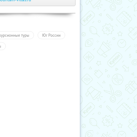
курсионные туры
Юг России
ы