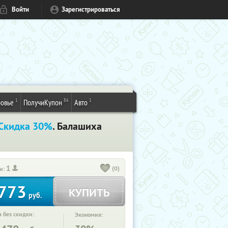
Войти
Зарегистрироваться
1
86
1
овье
ПолучиКупон
Авто
Скидка 30%
. Балашиха
1
(0)
и:
773
КУПИТЬ
руб.
 без скидки:
Экономия: