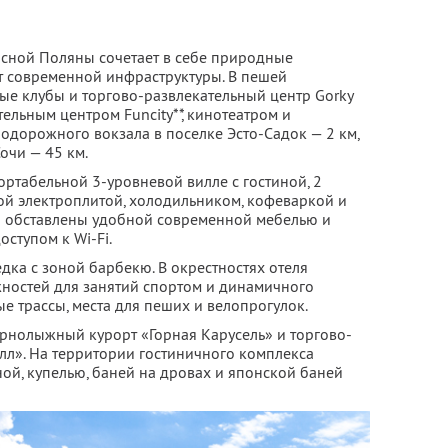
расной Поляны сочетает в себе природные
т современной инфраструктуры. В пешей
ые клубы и торгово-развлекательный центр Gorky
тельным центром Funcity**
, кинотеатром и
одорожного вокзала в поселке Эсто-Садок — 2 км,
очи — 45 км.
ортабельной 3-уровневой вилле с гостиной, 2
ой электроплитой, холодильником, кофеваркой и
ы обставлены удобной современной мебелью и
ступом к Wi-Fi.
дка с зоной барбекю. В окрестностях отеля
ностей для занятий спортом и динамичного
трассы, места для пеших и велопрогулок.
орнолыжный курорт «Горная Карусель» и торгово-
лл». На территории гостиничного комплекса
ой, купелью, баней на дровах и японской баней