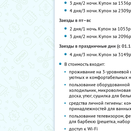
3 дня/2 ночи. Купон за 1536р
4 дня/3 ночи. Купон за 2309р
Заезды в пт–вс
2 дня/1 ночь. Купон за 1053р
3 дня/2 ночи. Купон за 2096р
Заезды в праздничные дни (с 01.1
4 дня/3 ночи. Купон за 3149р
В стоимость входит:
проживание на 3-уровневой ви
уютных и комфортабельных 
пользование оборудованной к
холодильник, микроволновая 
доска, утюг, сушилка для белья
средства личной гигиены: ко
принадлежностей для ванных
пользование телевизором, ф
для барбекю (решетка, набор
доступ к Wi-Fi