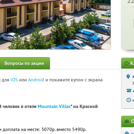
2
Вопросы по акции
К
а для
IOS
или
Android
и покажите купон с экрана
4 человек в отеле
Mountain Villas
* на Красной
О
 и доплата на месте: 3070р. вместо 5490р.
m