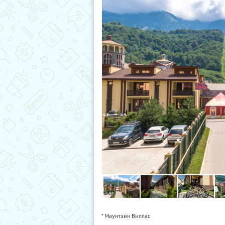
* Маунтэин Виллас