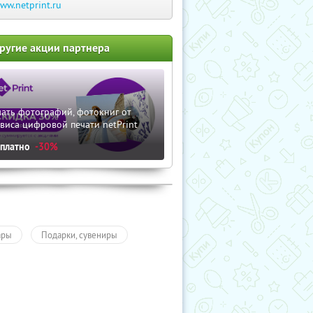
ww.netprint.ru
ругие акции партнера
ать фотографий, фотокниг от
виса цифровой печати netPrint
сплатно
-30%
ары
Подарки, сувениры