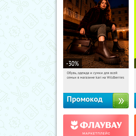
-30
%
Обувь, одежда и сумки для всей
15:56:41
Получили:
30
семьи в магазине kari на Wildberries
Россия
Промокод