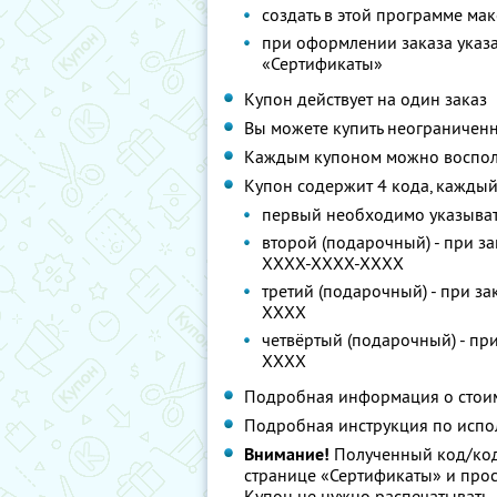
создать в этой программе мак
при оформлении заказа указа
«Сертификаты»
Купон действует на один заказ
Вы можете купить неограниченн
Каждым купоном можно восполь
Купон содержит 4 кода, каждый
первый необходимо указыват
второй (подарочный) - при з
XXXX-XXXX-XXXX
третий (подарочный) - при з
XXXX
четвёртый (подарочный) - пр
XXXX
Подробная информация о стоим
Подробная инструкция по испо
Внимание!
Полученный код/код
странице «Сертификаты» и просл
Купон не нужно распечатывать,