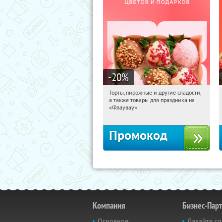
-20
%
Торты, пирожные и другие сладости,
15:56:41
Получили:
6
а также товары для праздника на
Россия
«Флаувау»
Промокод
Компания
Бизнес-Пар
Основное
Давайте сд