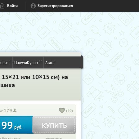
Войти
Зарегистрироваться
1
87
1
овье
ПолучиКупон
Авто
, 15×21 или 10×15 см) на
ашиха
179
(20)
и:
99
КУПИТЬ
т
руб.
 без скидки: