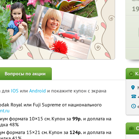
1
Вопросы по акции
К
а для
IOS
или
Android
и покажите купон с экрана
odak Royal или Fuji Supreme от национального
nt.ru
иум формата 10×15 см. Купон за
99р.
и доплата на
дка 48%
О
ум формата 15×21 см. Купон за
124р.
и доплата на
идка 41%