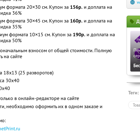
w
ум формата 20×30 см. Купон за
156р.
и доплата на
идка 36%
ум формата 30×45 см. Купон за
160р.
и доплата на
Д
идка 35%
иум формата 10×15 см. Купон за
190р.
и доплата на
идка 50%
воначальным взносом от общей стоимости. Полную
Печ
сер
ь на сайте
Бе
а 18х13 (25 разворотов)
са 30х40
30х40
Теги:
олько в онлайн-редакторе на сайте
Тов
иги, необходимо оформить их в одном заказе и
мо:
netPrint.ru