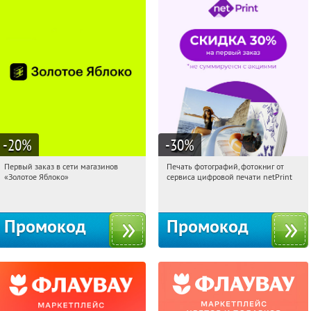
-20
%
-30
%
Первый заказ в сети магазинов
Печать фотографий, фотокниг от
15:56:41
Получи первым!
15:56:41
Получили:
4
«Золотое Яблоко»
сервиса цифровой печати netPrint
Россия
Россия
Промокод
Промокод