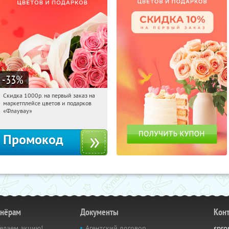
-33
%
Скидка 1000р. на первый заказ на
15:56:41
Получили:
18
маркетплейсе цветов и подарков
Россия
«Флаувау»
Промокод
тнёрам
Документы
Кон
елаем акцию!
Агентский договор
spro