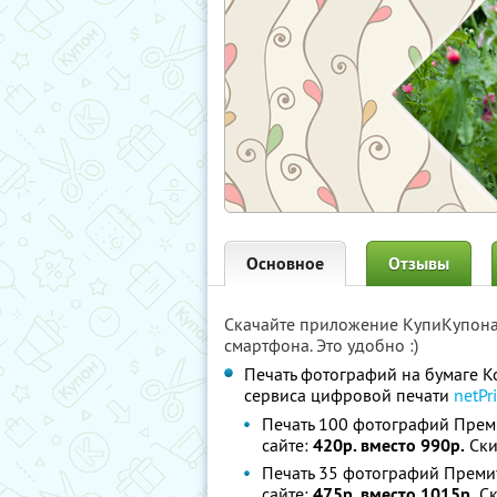
Основное
Отзывы
Скачайте приложение КупиКупон
смартфона. Это удобно :)
Печать фотографий на бумаге K
сервиса цифровой печати
netPri
Печать 100 фотографий Прем
сайте:
420р. вместо 990р.
Ски
Печать 35 фотографий Преми
сайте:
475р. вместо 1015р.
Ск