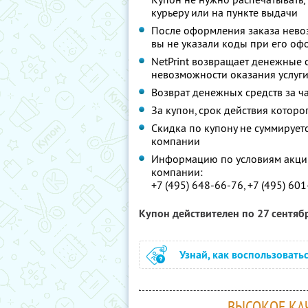
курьеру или на пункте выдачи
После оформления заказа невоз
вы не указали коды при его о
NetPrint возвращает денежные 
невозможности оказания услуг
Возврат денежных средств за ч
За купон, срок действия которо
Скидка по купону не суммируе
компании
Информацию по условиям акции
компании:
+7 (495) 648-66-76, +7 (495) 60
Купон действителен по 27 сентяб
Узнай, как воспользовать
ВЫСОКОЕ КАЧ