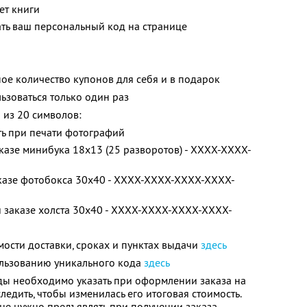
ет книги
ть ваш персональный код на странице
ое количество купонов для себя и в подарок
зоваться только один раз
 из 20 символов:
ь при печати фотографий
аказе минибука 18х13 (25 разворотов) - XXXX-XXXX-
аказе фотобокса 30х40 - XXXX-XXXX-XXXX-XXXX-
и заказе холста 30х40 - XXXX-XXXX-XXXX-XXXX-
ости доставки, сроках и пунктах выдачи
здесь
льзованию уникального кода
здесь
ы необходимо указать при оформлении заказа на
едить, чтобы изменилась его итоговая стоимость.
 не нужно предъявлять при получении заказа