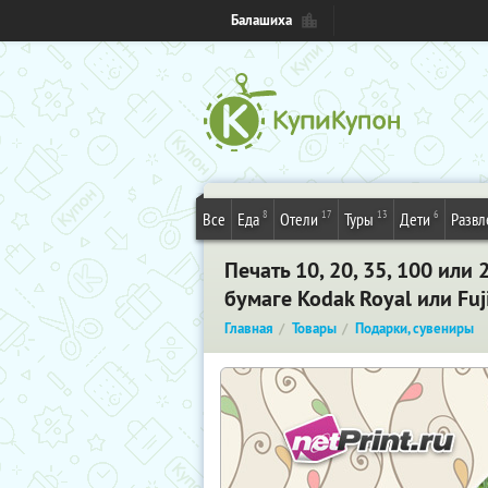
Балашиха
8
17
13
6
Все
Еда
Отели
Туры
Дети
Развл
Печать 10, 20, 35, 100 ил
бумаге Kodak Royal или Fuj
Главная
Товары
Подарки, сувениры