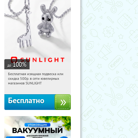
100
%
до
Бесплатная изящная подвеска или
15:56:41
Получили:
73
скидка 500р. в сети ювелирных
Россия
магазинов SUNLIGHT
Бесплатно