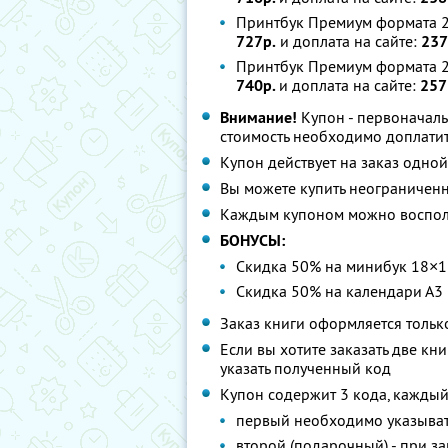
Принтбук Премиум формата 28
727р.
и доплата на сайте:
237
Принтбук Премиум формата 25
740р.
и доплата на сайте:
257
Внимание!
Купон - первоначаль
стоимость необходимо доплатит
Купон действует на заказ одно
Вы можете купить неограниченн
Каждым купоном можно восполь
БОНУСЫ:
Скидка 50% на минибук 18×13
Скидка 50% на календари А3 
Заказ книги оформляется тольк
Если вы хотите заказать две кн
указать полученный код
Купон содержит 3 кода, каждый
первый необходимо указыват
второй (подарочный) - при з