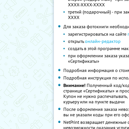
XXXX-XXXX-XXXX
третий (подарочный) - при з
XXXX
Для заказа фотокниги необход
зарегистрироваться на сайте
открыть
онлайн-редактор
создать в этой программе мак
при оформлении заказа указа
«Сертификаты»
Подробная информация о стоим
Подробная инструкция по испо
Внимание!
Полученный код/код
странице «Сертификаты» и просл
Купон не нужно распечатывать,
курьеру или на пункте выдачи
После оформления заказа невоз
вы не указали коды при его о
NetPrint возвращает денежные 
невозможности оказания услуг