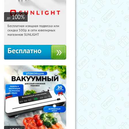
100
%
до
Бесплатная изящная подвеска или
14:03:48
Получили:
73
скидка 500р. в сети ювелирных
Россия
магазинов SUNLIGHT
Бесплатно