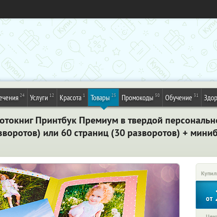
24
12
1
25
50
31
ечения
Услуги
Красота
Товары
Промокоды
Обучение
Здор
отокниг Принтбук Премиум в твердой персональн
разворотов) или 60 страниц (30 разворотов) + мин
Купил
от
Цена