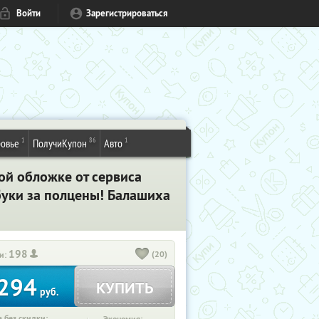
Войти
Зарегистрироваться
1
86
1
овье
ПолучиКупон
Авто
ой обложке от сервиса
ибуки за полцены! Балашиха
198
(20)
и:
294
КУПИТЬ
руб.
 без скидки: