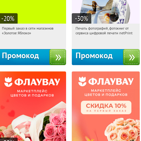
-20
%
-30
%
Первый заказ в сети магазинов
Печать фотографий, фотокниг от
14:03:48
Получи первым!
14:03:48
Получили:
4
«Золотое Яблоко»
сервиса цифровой печати netPrint
Россия
Россия
Промокод
Промокод