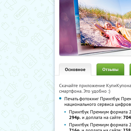
Основное
Отзывы
Скачайте приложение КупиКупон
смартфона. Это удобно :)
Печать фотокниг Принтбук Пре
национального сервиса цифро
Принтбук Премиум формата 20
294р.
и доплата на сайте:
704
Принтбук Премиум формата 20
716р.
и доплата на сайте:
238