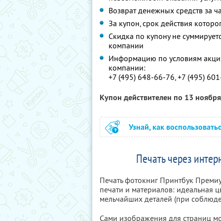
Возврат денежных средств за ч
За купон, срок действия которо
Скидка по купону не суммируе
компании
Информацию по условиям акции
компании:
+7 (495) 648-66-76, +7 (495) 60
Купон действителен по 13 ноябр
Узнай, как воспользовать
Печать через интерн
Печать фотокниг Принтбук Премиум 
печати и материалов: идеальная ц
мельчайших деталей (при соблюд
Сами изображения для страниц м