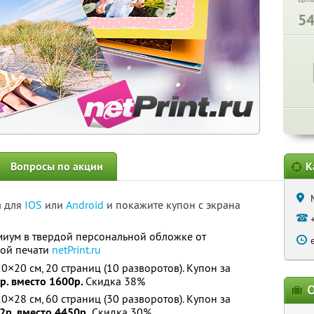
5
Вопросы по акции
К
а для
IOS
или
Android
и покажите купон с экрана
миум в твердой персональной обложке от
вой печати
netPrint.ru
×20 см, 20 страниц (10 разворотов). Купон за
р. вместо 1600р.
Скидка 38%
О
×28 см, 60 страниц (30 разворотов). Купон за
2р. вместо 4450р.
Скидка 30%