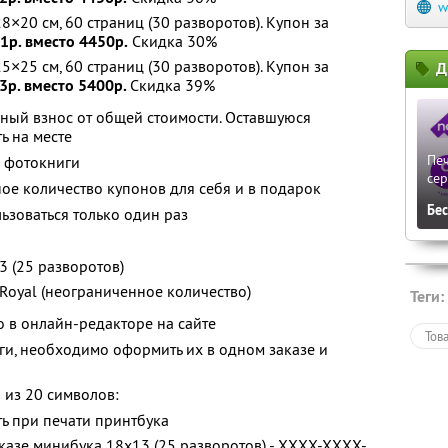
w
×20 см, 60 страниц (30 разворотов). Купон за
1р. вместо 4450р.
Скидка 30%
×25 см, 60 страниц (30 разворотов). Купон за
Д
3р. вместо 5400р.
Скидка 39%
ный взнос от общей стоимости. Оставшуюся
ь на месте
Печ
й фотокниги
сер
ое количество купонов для себя и в подарок
Бе
зоваться только один раз
 (25 разворотов)
Royal (неограниченное количество)
Теги:
о в онлайн-редакторе на сайте
Тов
иги, необходимо оформить их в одном заказе и
 из 20 символов:
ь при печати принтбука
аказе минибука 18х13 (25 разворотов) - XXXX-XXXX-