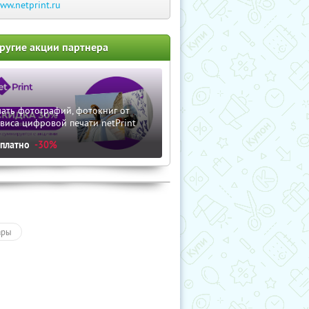
ww.netprint.ru
ругие акции партнера
ать фотографий, фотокниг от
виса цифровой печати netPrint
сплатно
-30%
ары