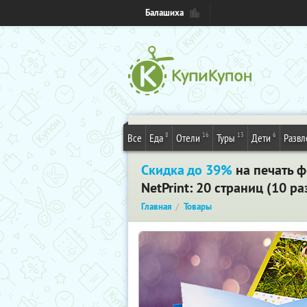
Балашиха
8
16
13
6
Все
Еда
Отели
Туры
Дети
Развл
Скидка до 39%
на печать ф
NetPrint: 20 страниц (10 
Главная
Товары