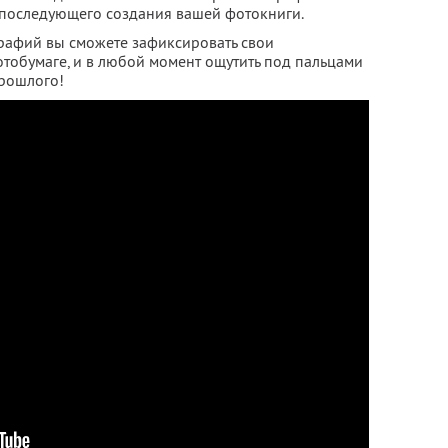
я последующего создания вашей фотокниги.
рафий вы сможете зафиксировать свои
тобумаге, и в любой момент ощутить под пальцами
прошлого!