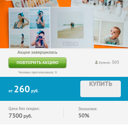
Акция завершилась
305
ПОВТОРИТЬ АКЦИЮ
Купили:
Человек проголосовало: 9
КУПИТЬ
260
от
руб.
Цена без скидки:
Экономия:
7300
50%
руб.