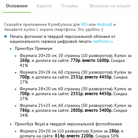
Основное
Адреса
Отзывы
Вопросы по акции
Скачайте приложение КупиКупона для
IOS
или
Android
и
покажите купон с экрана смартфона. Это удобно :)
Печать фотокниг в твердой персональной обложке от
национального сервиса цифровой печати
netPrint.ru
Принтбук Премиум
Формата 20×20 см, 20 страниц (10 разворотов). Купон за
260р.
и доплата на сайте:
770р. вместо 1600р.
Скидка
41%
Формата 20×28 см, 60 страниц (30 разворотов). Купон за
700р.
и доплата на сайте:
2531р. вместо 4450р.
Скидка
27%
Формата 28×20 см, 60 страниц (30 разворотов). Купон за
700р.
и доплата на сайте:
2531р. вместо 4450р.
Скидка
27%
Формата 25×25 см, 60 страниц (30 разворотов). Купон за
786р.
и доплата на сайте:
2800р. вместо 5400р.
Скидка
34%
Принтбук Royal в твердой персональной фотообложке
Формата 20×20 см (10 разворотов). Купон за
286р.
и
доплата на сайте:
814р. вместо 2200р.
Скидка 50%