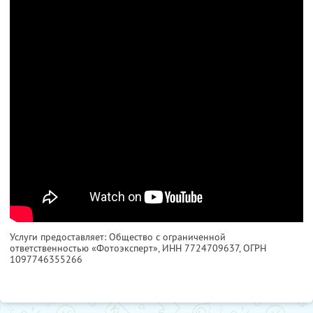
Услуги предоставляет: Общество с ограниченной
ответственностью «Фотоэксперт»,
ИНН 7724709637
, ОГРН
1097746355266