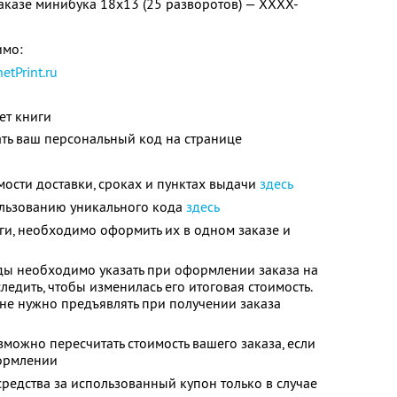
аказе минибука 18х13 (25 разворотов) — XXXX-
имо:
netPrint.ru
ет книги
ть ваш персональный код на странице
ости доставки, сроках и пунктах выдачи
здесь
льзованию уникального кода
здесь
иги, необходимо оформить их в одном заказе и
ы необходимо указать при оформлении заказа на
едить, чтобы изменилась его итоговая стоимость.
 не нужно предъявлять при получении заказа
можно пересчитать стоимость вашего заказа, если
формлении
средства за использованный купон только в случае