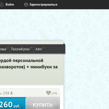
Войти
Зарегистрироваться
1
87
1
овье
ПолучиКупон
Авто
вердой персональной
 разворотов) + минибуки за
298
(20)
и:
260
КУПИТЬ
руб.