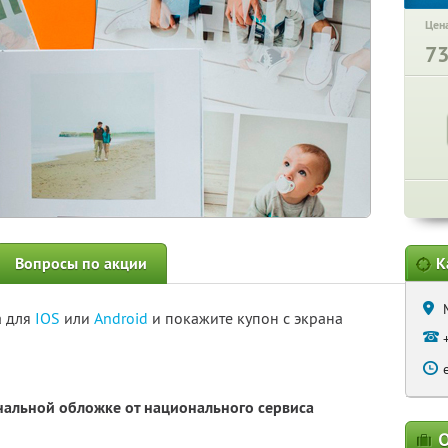
Цена
7
Вопросы по акции
К
а для
IOS
или
Android
и покажите купон с экрана
нальной обложке от национального сервиса
О