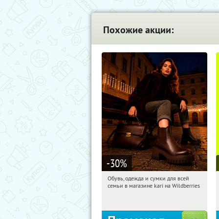
Похожие акции:
-30
%
Обувь, одежда и сумки для всей
09:52:18
Получили:
31
семьи в магазине kari на Wildberries
Россия