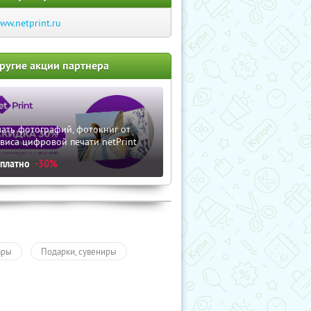
ww.netprint.ru
ругие акции партнера
ать фотографий, фотокниг от
виса цифровой печати netPrint
сплатно
-30%
ары
Подарки, сувениры