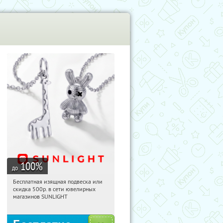
100
%
до
Бесплатная изящная подвеска или
09:52:18
Получили:
73
скидка 500р. в сети ювелирных
Россия
магазинов SUNLIGHT