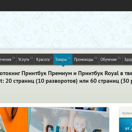
24
12
1
26
51
31
ечения
Услуги
Красота
Товары
Промокоды
Обучение
Здор
отокниг Принтбук Премиум и Принтбук Royal в т
t: 20 страниц (10 разворотов) или 60 страниц (30
Купил
от