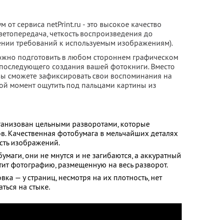
от сервиса netPrint.ru - это высокое качество
ветопередача, четкость воспроизведения до
ении требований к используемым изображениям).
ожно подготовить в любом стороннем графическом
я последующего создания вашей фотокниги. Вместо
ы сможете зафиксировать свои воспоминания на
бой момент ощутить под пальцами картины из
ганизован цельными разворотами, которые
в. Качественная фотобумага в мельчайших деталях
ость изображений.
умаги, они не мнутся и не загибаются, а аккуратный
тит фотографию, размещенную на весь разворот.
ка — у страниц, несмотря на их плотность, нет
ться на стыке.