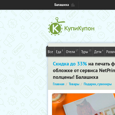
Балашиха
8
17
13
6
Все
Еда
Отели
Туры
Дети
Развл
Скидка до 33%
на печать ф
обложке от сервиса NetPrin
полцены! Балашиха
Главная
Товары
Подарки, сувениры