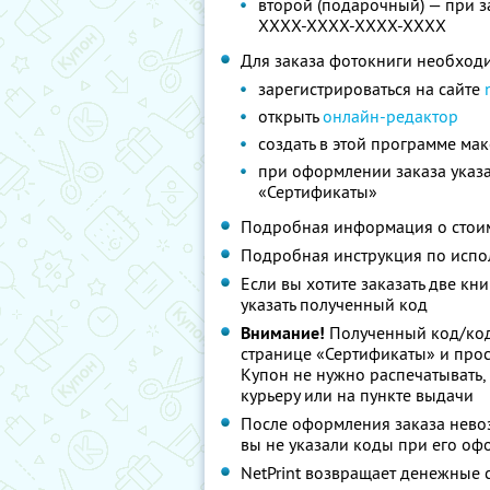
второй (подарочный) — при з
XXXX-XXXX-XXXX-XXXX
Для заказа фотокниги необход
зарегистрироваться на сайте
открыть
онлайн-редактор
создать в этой программе мак
при оформлении заказа указа
«Сертификаты»
Подробная информация о стоим
Подробная инструкция по испо
Если вы хотите заказать две кн
указать полученный код
Внимание!
Полученный код/код
странице «Сертификаты» и просл
Купон не нужно распечатывать,
курьеру или на пункте выдачи
После оформления заказа невоз
вы не указали коды при его о
NetPrint возвращает денежные 