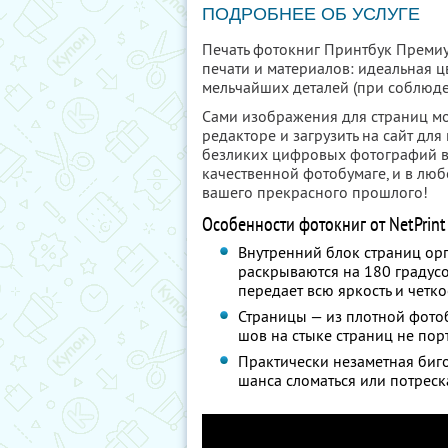
ПОДРОБНЕЕ ОБ УСЛУГЕ
Печать фотокниг Принтбук Премиум 
печати и материалов: идеальная ц
мельчайших деталей (при соблюд
Сами изображения для страниц м
редакторе и загрузить на сайт дл
безликих цифровых фотографий в
качественной фотобумаге, и в лю
вашего прекрасного прошлого!
Особенности фотокниг от NetPrint
Внутренний блок страниц ор
раскрываются на 180 градусо
передает всю яркость и четк
Страницы — из плотной фотоб
шов на стыке страниц не пор
Практически незаметная бигов
шанса сломаться или потреска