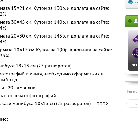
0%
w
та 15×21 см. Купон за 130р. и доплата на сайте:
32%
Д
та 30×45 см. Купон за 140р. и доплата на сайте:
34%
та 20×30 см. Купон за 145р. и доплата на сайте:
34%
ата 10×15 см. Купон за 190р. и доплата на сайте:
Печ
сер
 35%
Бе
нибука 18х13 см (25 разворотов)
 фотографий и книгу, необходимо оформить их в
нный код
 из 20 символов:
Теги:
ь при печати фотографий
аказе минибука 18х13 см (25 разворотов) — XXXX-
Тов
имо: