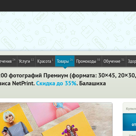
24
12
1
26
50
31
ечения
Услуги
Красота
Товары
Промокоды
Обучение
Здор
и 200 фотографий Премиум (формата: 30×45, 20×30
виса NetPrint.
Скидка до 35%
. Балашиха
Купил
о
Цена