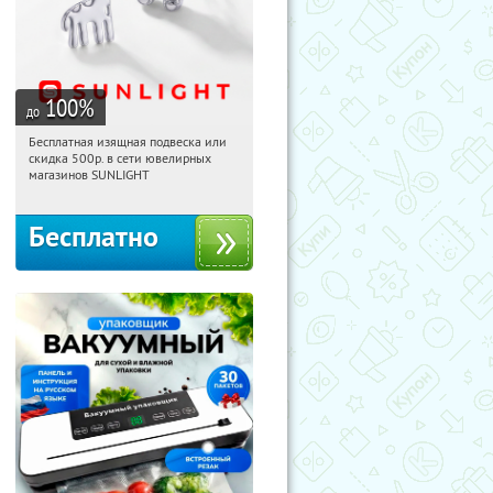
100
%
до
Бесплатная изящная подвеска или
14:32:20
Получили:
74
скидка 500р. в сети ювелирных
Россия
магазинов SUNLIGHT
Бесплатно