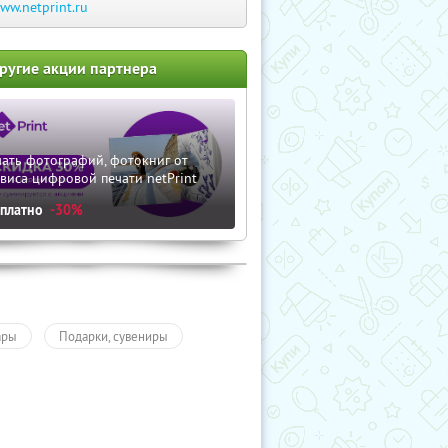
ww.netprint.ru
ругие акции партнера
ать фотографий, фотокниг от
виса цифровой печати netPrint
сплатно
-30%
ары
Подарки, сувениры