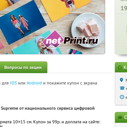
1
Вопросы по акции
К
а для
IOS
или
Android
и покажите купон с экрана
i Supreme от национального сервиса цифровой
О
ата 10×15 см. Купон за 99р. и доплата на сайте: