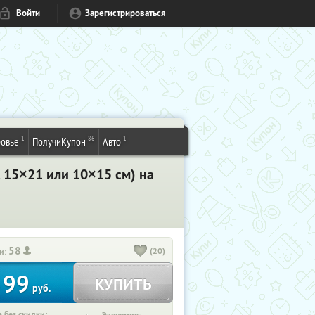
Войти
Зарегистрироваться
1
86
1
овье
ПолучиКупон
Авто
, 15×21 или 10×15 см) на
58
(20)
и:
99
КУПИТЬ
т
руб.
 без скидки: