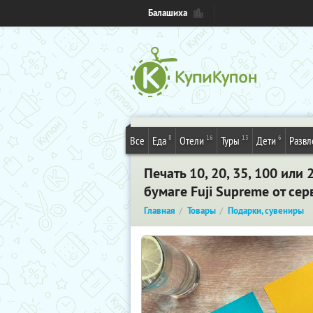
Балашиха
8
16
13
6
Все
Еда
Отели
Туры
Дети
Развл
Печать 10, 20, 35, 100 ил
бумаге Fuji Supreme от сер
Главная
Товары
Подарки, сувениры