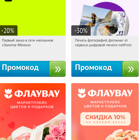
-20
%
-30
%
Первый заказ в сети магазинов
Печать фотографий, фотокниг от
14:32:20
Получи первым!
14:32:20
Получили:
4
«Золотое Яблоко»
сервиса цифровой печати netPrint
Россия
Россия
Промокод
Промокод